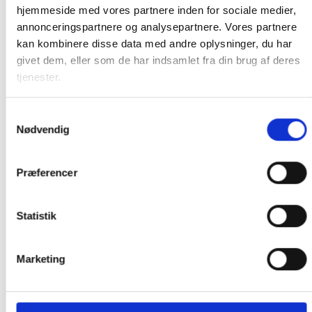
hjemmeside med vores partnere inden for sociale medier,
annonceringspartnere og analysepartnere. Vores partnere
kan kombinere disse data med andre oplysninger, du har
Tilføj til
Tilføj til
givet dem, eller som de har indsamlet fra din brug af deres
ønskeliste
ønskeliste
tjenester.
Samtykkevalg
Nødvendig
KØKKEN TILBEHØR
KØKKEN TILBEHØR
Præferencer
MORPHY RICHARDS
MORPHY RICHARDS
Håndmixer Total Control Work
Kaffebrygger
Centre hvid
849,00
kr.
Statistik
Marketing
Tilføj til
Tilføj til
ønskeliste
ønskeliste