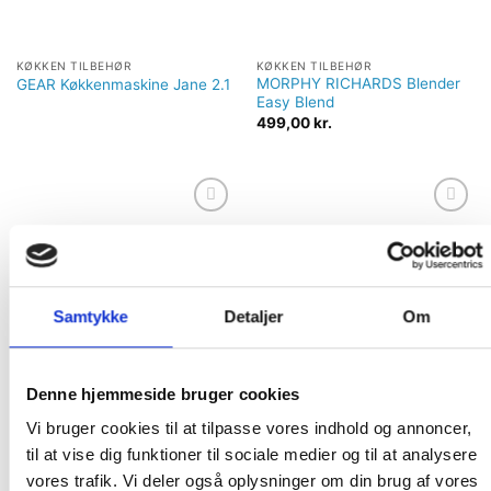
KØKKEN TILBEHØR
KØKKEN TILBEHØR
MORPHY RICHARDS Blender
GEAR Køkkenmaskine Jane 2.1
Easy Blend
499,00
kr.
Tilføj til
Tilføj til
ønskeliste
ønskeliste
Samtykke
Detaljer
Om
Denne hjemmeside bruger cookies
KØKKEN TILBEHØR
KØKKEN TILBEHØR
Brødrister Venture 4Slice
MORPHY RICHARDS Elkedel
Vi bruger cookies til at tilpasse vores indhold og annoncer,
Børstet
Aspect Scandic
til at vise dig funktioner til sociale medier og til at analysere
799,00
kr.
899,00
kr.
vores trafik. Vi deler også oplysninger om din brug af vores