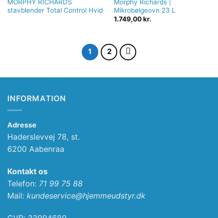
MORPHY RICHARDS
Morphy Richards |
stavblender Total Control Hvid
Mikrobølgeovn 23 L
1.749,00
kr.
1
2
INFORMATION
Adresse
Haderslevvej 78, st.
6200 Aabenraa
Kontakt os
Telefon:
71 99 75 88
Mail:
kundeservice@hjemmeudstyr.dk
CVR: 33994680