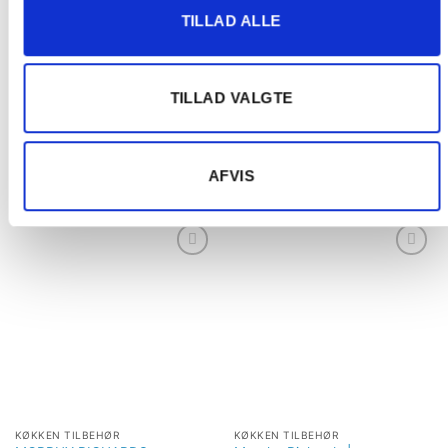
TILLAD ALLE
TILLAD VALGTE
KØKKEN TILBEHØR
KØKKEN TILBEHØR
MORPHY RICHARDS
MORPHY RICHARDS
Kaffebrygger
Mikrobølgeovn 20L
1.449,00
kr.
AFVIS
Tilføj til
Tilføj til
ønskeliste
ønskeliste
KØKKEN TILBEHØR
KØKKEN TILBEHØR