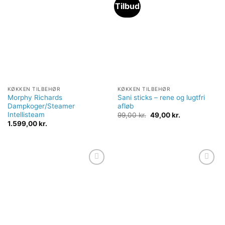
Tilbud
Tilføj til
Tilføj til
ønskeliste
ønskeliste
KØKKEN TILBEHØR
KØKKEN TILBEHØR
Morphy Richards
Sani sticks – rene og lugtfri
Dampkoger/Steamer
afløb
Intellisteam
Original
Current
99,00
kr.
49,00
kr.
price
price
1.599,00
kr.
was:
is:
99,00 kr..
49,00 kr..
Tilføj til
Tilføj til
ønskeliste
ønskeliste