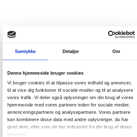
FOTO OG VIDEO
FOTO OG VIDEO
BLACKVUE Bilkamera RC200-
KITVISION Action Kamera
IR for DR650/650s
Escape 4K Wifi
899,00
kr.
Samtykke
Detaljer
Om
Denne hjemmeside bruger cookies
Tilføj til
Tilføj til
Vi bruger cookies til at tilpasse vores indhold og annoncer,
ønskeliste
ønskeliste
til at vise dig funktioner til sociale medier og til at analysere
vores trafik. Vi deler også oplysninger om din brug af vores
hjemmeside med vores partnere inden for sociale medier,
annonceringspartnere og analysepartnere. Vores partnere
kan kombinere disse data med andre oplysninger, du har
givet dem, eller som de har indsamlet fra din brug af deres
FOTO OG VIDEO
FOTO OG VIDEO
tjenester.
KITVISION Action Kamera
KITVISION Bilkamera Observer