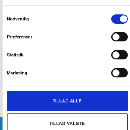
Explore HD Sølv
720p incl 8GB SD
549,00
kr.
Samtykkevalg
Nødvendig
Tilføj til
Tilføj til
Præferencer
ønskeliste
ønskeliste
Statistik
Marketing
FOTO OG VIDEO
FOTO OG VIDEO
Bilkamera Dashcam
Motorola mdc50 dash cam
MOTOROLA MDC10W Wifi
579,00
kr.
TILLAD ALLE
TILLAD VALGTE
INFORMATION