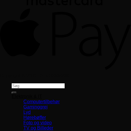
Copyright 2026 ©
CVR 33994680
Søg
efter:
Elektronik & IT
Computertilbehør
Gaminggrej
Lyd
Hørebøffer
Foto og video
TV og Billeder