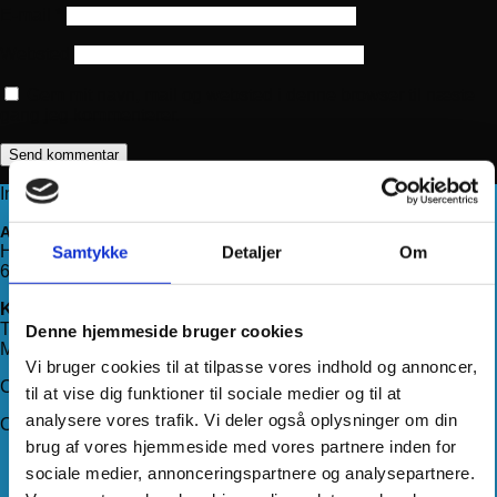
E-mail
*
Websted
Gem mit navn, mail og websted i denne browser til næste
gang jeg kommenterer.
Information
Adresse
Haderslevvej 78, st.
Samtykke
Detaljer
Om
6200 Aabenraa
Kontakt os
Telefon:
71 99 75 88
Denne hjemmeside bruger cookies
Mail:
kundeservice@hjemmeudstyr.dk
Vi bruger cookies til at tilpasse vores indhold og annoncer,
CVR: 33994680
til at vise dig funktioner til sociale medier og til at
analysere vores trafik. Vi deler også oplysninger om din
Om Hjemmeudstyr
brug af vores hjemmeside med vores partnere inden for
Om os
sociale medier, annonceringspartnere og analysepartnere.
Handelsbetingelser