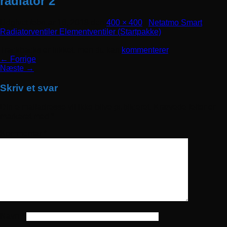
radiator 2
Udgivet
februar 16, 2018
den
400 × 400
i
Netatmo Smart
Radiatorventiler Elementventiler (Startpakke)
Trackbacks er lukket, men du kan
kommenterer
.
←
Forrige
Næste
→
Skriv et svar
Din e-mailadresse vil ikke blive publiceret.
Krævede felter er
markeret med
*
Kommentar
*
Navn
*