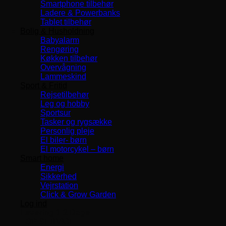
Smartphone tilbehør
Ladere & Powerbanks
Tablet tilbehør
Bolig & Husholdning
Babyalarm
Rengøring
Køkken tilbehør
Overvågning
Lammeskind
Sport & Fritid
Rejsetilbehør
Leg og hobby
Sportsur
Tasker og rygsække
Personlig pleje
El biler- børn
El motorcykel – børn
Smart home
Energi
Sikkerhed
Vejrstation
Click & Grow Garden
Log ind
Levering 1-3 Dage
TOP SERVICE