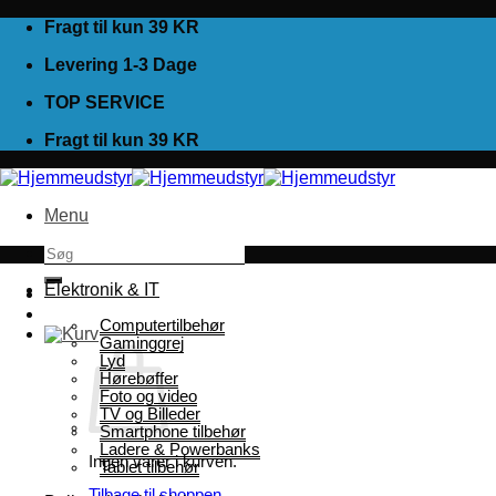
Fortsæt
Fragt til kun 39 KR
til
Levering 1-3 Dage
indhold
TOP SERVICE
Fragt til kun 39 KR
Menu
Søg
efter:
Elektronik & IT
Computertilbehør
Gaminggrej
Lyd
Hørebøffer
Foto og video
TV og Billeder
Smartphone tilbehør
Ladere & Powerbanks
Ingen varer i kurven.
Tablet tilbehør
Tilbage til shoppen