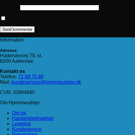
Websted
Gem mit navn, mail og websted i denne browser til næste g
Information
Adresse
Haderslevvej 78, st.
6200 Aabenraa
Kontakt os
Telefon:
71 99 75 88
Mail:
kundeservice@hjemmeudstyr.dk
CVR: 33994680
Om Hjemmeudstyr
Om os
Handelsbetingelser
Levering
Kundeservice
Returnering