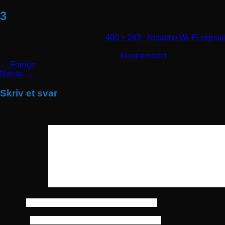
3
Udgivet
februar 16, 2018
den
400 × 283
i
Netatmo Wi-Fi vejrsta
Trackbacks er lukket, men du kan
kommenterer
.
←
Forrige
Næste
→
Skriv et svar
Din e-mailadresse vil ikke blive publiceret.
Krævede felter er m
Kommentar
*
Navn
*
E-mail
*