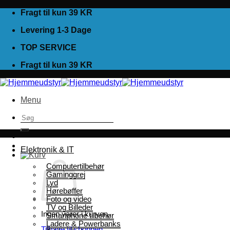
Fortsæt
Fragt til kun 39 KR
til
Levering 1-3 Dage
indhold
TOP SERVICE
Fragt til kun 39 KR
Menu
Søg
efter:
Elektronik & IT
Computertilbehør
Gaminggrej
Lyd
Hørebøffer
Foto og video
TV og Billeder
Ingen varer i kurven.
Smartphone tilbehør
Ladere & Powerbanks
Tilbage til shoppen