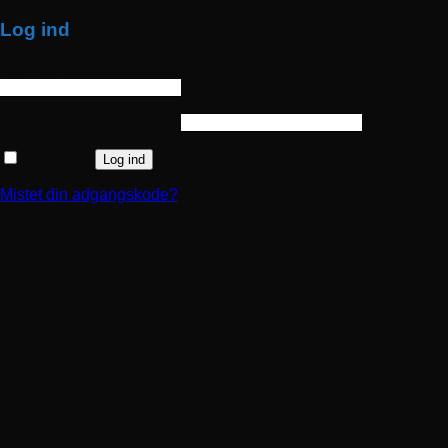
Log ind
Brugernavn eller e-mailadresse
*
Påkrævet
Adgangskode
*
Påkrævet
Husk mig
Log ind
Mistet din adgangskode?