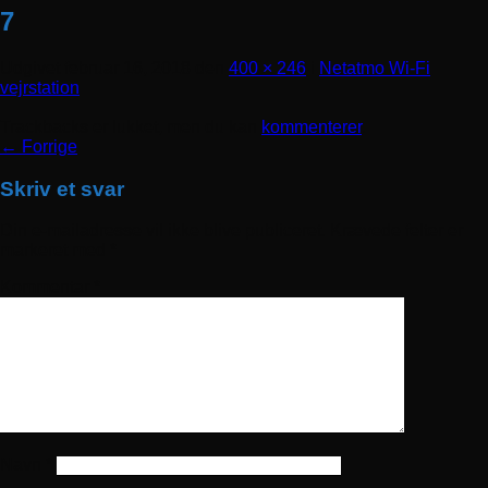
7
Udgivet
februar 16, 2018
den
400 × 246
i
Netatmo Wi-Fi
vejrstation
Trackbacks er lukket, men du kan
kommenterer
.
←
Forrige
Skriv et svar
Din e-mailadresse vil ikke blive publiceret.
Krævede felter er
markeret med
*
Kommentar
*
Navn
*