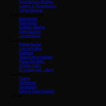
Smartphone tilbehør
Ladere & Powerbanks
Tablet tilbehør
Bolig & Husholdning
Babyalarm
Rengøring
Køkken tilbehør
Overvågning
Lammeskind
Sport & Fritid
Rejsetilbehør
Leg og hobby
Sportsur
Tasker og rygsække
Personlig pleje
El biler- børn
El motorcykel – børn
Smart home
Energi
Sikkerhed
Vejrstation
Click & Grow Garden
Log ind
Levering 1-3 Dage
TOP SERVICE