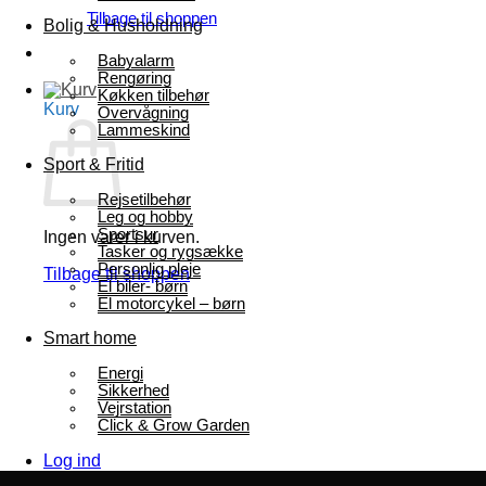
Tilbage til shoppen
Bolig & Husholdning
Babyalarm
Rengøring
Køkken tilbehør
Kurv
Overvågning
Lammeskind
Sport & Fritid
Rejsetilbehør
Leg og hobby
Sportsur
Ingen varer i kurven.
Tasker og rygsække
Personlig pleje
Tilbage til shoppen
El biler- børn
El motorcykel – børn
Smart home
Energi
Sikkerhed
Vejrstation
Click & Grow Garden
Log ind