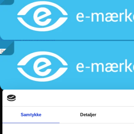
Levering
Kundeservice
Returnering
Privatlivspolitik
Følg os
Tilmeld dig vores nyhedsbrev
Samtykke
Detaljer