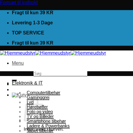
Fortsæt til indhold
Fragt til kun 39 KR
Levering 1-3 Dage
TOP SERVICE
Fragt til kun 39 KR
Menu
Søg efter:
Elektronik & IT
Computertilbehør
Gaminggrej
Lyd
Hørebøffer
Foto og video
TV og Billeder
Smartphone tilbehør
Ladere & Powerbanks
Ingen varer i kurven.
Tablet tilbehør