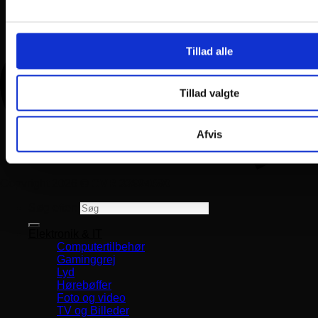
Tillad alle
Tillad valgte
Afvis
Copyright 2026 ©
CVR 33994680
Søg efter:
Elektronik & IT
Computertilbehør
Gaminggrej
Lyd
Hørebøffer
Foto og video
TV og Billeder