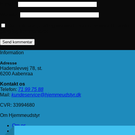
E-mail
*
Websted
Gem mit navn, mail og websted i denne browser til næste
gang jeg kommenterer.
Information
Adresse
Haderslevvej 78, st.
6200 Aabenraa
Kontakt os
Telefon:
71 99 75 88
Mail:
kundeservice@hjemmeudstyr.dk
CVR: 33994680
Om Hjemmeudstyr
Om os
Handelsbetingelser