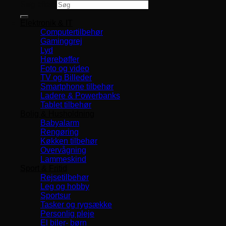
Søg efter:
Elektronik & IT
Computertilbehør
Gaminggrej
Lyd
Hørebøffer
Foto og video
TV og Billeder
Smartphone tilbehør
Ladere & Powerbanks
Tablet tilbehør
Bolig & Husholdning
Babyalarm
Rengøring
Køkken tilbehør
Overvågning
Lammeskind
Sport & Fritid
Rejsetilbehør
Leg og hobby
Sportsur
Tasker og rygsække
Personlig pleje
El biler- børn