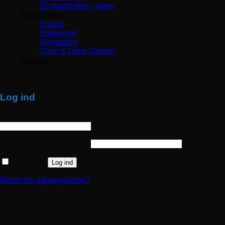
El motorcykel – børn
Smart home
Energi
Sikkerhed
Vejrstation
Click & Grow Garden
Log ind
Levering 1-3 Dage
TOP SERVICE
Log ind
Brugernavn eller e-mailadresse
*
Påkrævet
Adgangskode
*
Påkrævet
Husk mig
Log ind
Mistet din adgangskode?