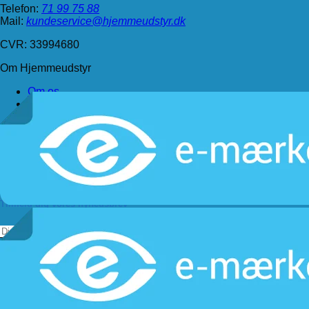
Telefon:
71 99 75 88
Mail:
kundeservice@hjemmeudstyr.dk
CVR: 33994680
Om Hjemmeudstyr
Om os
Handelsbetingelser
Levering
Kundeservice
Returnering
Privatlivspolitik
Følg os
Tilmeld dig vores nyhedsbrev