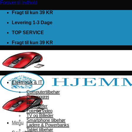
Fortsæt til indhold
Fragt til kun 39 KR
Levering 1-3 Dage
TOP SERVICE
Fragt til kun 39 KR
Elektronik & IT
Computertilbehør
Gaminggrej
Lyd
Hørebøffer
Foto og video
TV og Billeder
Smartphone tilbehør
Menu
Ladere & Powerbanks
Tablet tilbehør