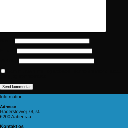
Navn
*
E-mail
*
Websted
Gem mit navn, mail og websted i denne browser til næste
gang jeg kommenterer.
Information
Adresse
Haderslevvej 78, st.
6200 Aabenraa
Kontakt os