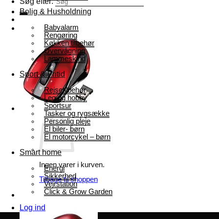
Søg efter:
Bolig & Husholdning
Babyalarm
Rengøring
Køkken tilbehør
Overvågning
Lammeskind
Sport & Fritid
Rejsetilbehør
Leg og hobby
Sportsur
Tasker og rygsække
Personlig pleje
El biler- børn
El motorcykel – børn
Smart home
Ingen varer i kurven.
Energi
Sikkerhed
Tilbage til shoppen
Vejrstation
Click & Grow Garden
Log ind