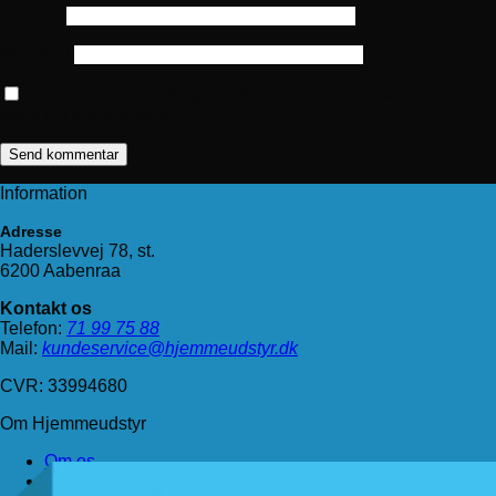
E-mail
*
Websted
Gem mit navn, mail og websted i denne browser til næste
gang jeg kommenterer.
Information
Adresse
Haderslevvej 78, st.
6200 Aabenraa
Kontakt os
Telefon:
71 99 75 88
Mail:
kundeservice@hjemmeudstyr.dk
CVR: 33994680
Om Hjemmeudstyr
Om os
Handelsbetingelser