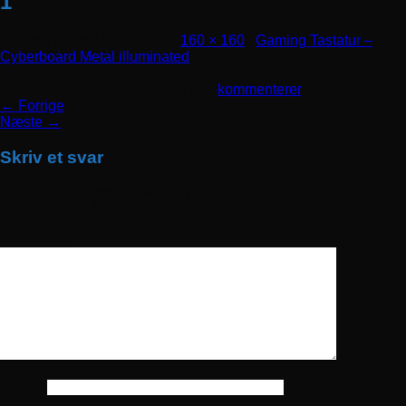
1
Udgivet
marts 15, 2018
den
160 × 160
i
Gaming Tastatur –
Cyberboard Metal illuminated
Trackbacks er lukket, men du kan
kommenterer
.
←
Forrige
Næste
→
Skriv et svar
Din e-mailadresse vil ikke blive publiceret.
Krævede felter er
markeret med
*
Kommentar
*
Navn
*