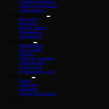
Smartphone tilbehør
Ladere & Powerbanks
Tablet tilbehør
Bolig & Husholdning
Babyalarm
Rengøring
Køkken tilbehør
Overvågning
Lammeskind
Sport & Fritid
Rejsetilbehør
Leg og hobby
Sportsur
Tasker og rygsække
Personlig pleje
El biler- børn
El motorcykel – børn
Smart home
Energi
Sikkerhed
Vejrstation
Click & Grow Garden
Log ind
Levering 1-3 Dage
TOP SERVICE