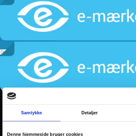
Levering
Kundeservice
Returnering
Privatlivspolitik
Følg os
Tilmeld dig vores nyhedsbrev
Samtykke
Detaljer
Denne hjemmeside bruger cookies