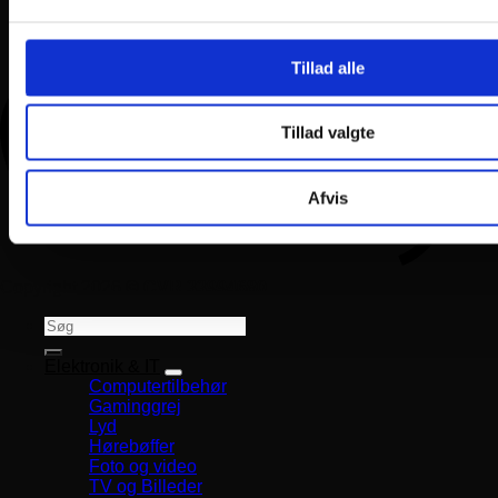
Tillad alle
Tillad valgte
Afvis
Copyright 2026 ©
CVR 33994680
Søg
efter:
Elektronik & IT
Computertilbehør
Gaminggrej
Lyd
Hørebøffer
Foto og video
TV og Billeder