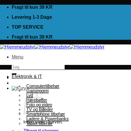
Fortsæt
Fragt til kun 39 KR
til
Levering 1-3 Dage
indhold
TOP SERVICE
Fragt til kun 39 KR
Menu
Søg
efter:
Elektronik & IT
Computertilbehør
Gaminggrej
Lyd
Hørebøffer
Foto og video
TV og Billeder
Smartphone tilbehør
Ladere & Powerbanks
Ingen varer i kurven.
Tablet tilbehør
Tilbage til shoppen