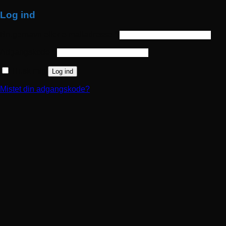
Log ind
Brugernavn eller e-mailadresse
*
Påkrævet
Adgangskode
*
Påkrævet
Husk mig
Log ind
Mistet din adgangskode?