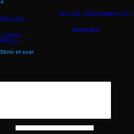
1
Udgivet
marts 16, 2018
den
160 × 160
i
HAMA Headset – PC –
Desire Sort
Trackbacks er lukket, men du kan
kommenterer
.
←
Forrige
Næste
→
Skriv et svar
Din e-mailadresse vil ikke blive publiceret.
Krævede felter er
markeret med
*
Kommentar
*
Navn
*