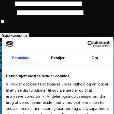
E-mail
*
Websted
Gem mit navn, mail og websted i denne browser til næste
gang jeg kommenterer.
Information
Adresse
Haderslevvej 78, st.
Samtykke
Detaljer
Om
6200 Aabenraa
Kontakt os
Telefon:
71 99 75 88
Denne hjemmeside bruger cookies
Mail:
kundeservice@hjemmeudstyr.dk
Vi bruger cookies til at tilpasse vores indhold og annoncer,
CVR: 33994680
til at vise dig funktioner til sociale medier og til at
analysere vores trafik. Vi deler også oplysninger om din
Om Hjemmeudstyr
brug af vores hjemmeside med vores partnere inden for
Om os
sociale medier, annonceringspartnere og analysepartnere.
Handelsbetingelser