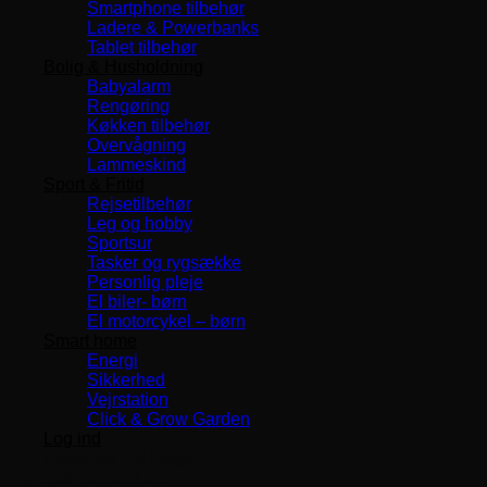
Smartphone tilbehør
Ladere & Powerbanks
Tablet tilbehør
Bolig & Husholdning
Babyalarm
Rengøring
Køkken tilbehør
Overvågning
Lammeskind
Sport & Fritid
Rejsetilbehør
Leg og hobby
Sportsur
Tasker og rygsække
Personlig pleje
El biler- børn
El motorcykel – børn
Smart home
Energi
Sikkerhed
Vejrstation
Click & Grow Garden
Log ind
Levering 1-3 Dage
TOP SERVICE