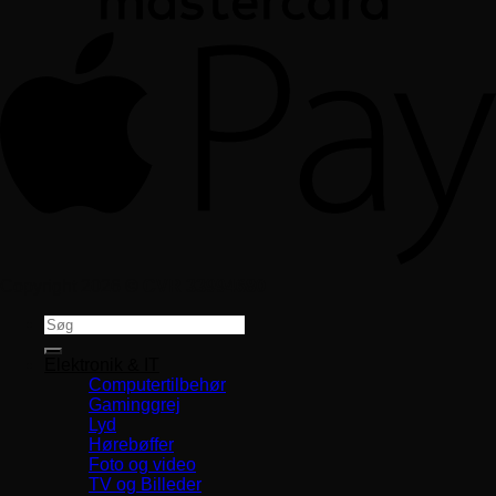
Copyright 2026 ©
CVR 33994680
Søg
efter:
Elektronik & IT
Computertilbehør
Gaminggrej
Lyd
Hørebøffer
Foto og video
TV og Billeder