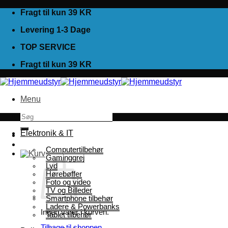
Fortsæt
Fragt til kun 39 KR
til
Levering 1-3 Dage
indhold
TOP SERVICE
Fragt til kun 39 KR
Menu
Søg
efter:
Elektronik & IT
Computertilbehør
Gaminggrej
Lyd
Hørebøffer
Foto og video
TV og Billeder
Smartphone tilbehør
Ladere & Powerbanks
Ingen varer i kurven.
Tablet tilbehør
Tilbage til shoppen