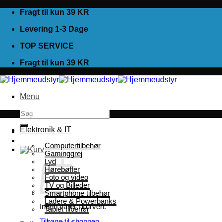
Fortsæt
Fragt til kun 39 KR
til
Levering 1-3 Dage
indhold
TOP SERVICE
Fragt til kun 39 KR
Menu
Søg
efter:
Elektronik & IT
Computertilbehør
Gaminggrej
Lyd
Hørebøffer
Foto og video
TV og Billeder
Smartphone tilbehør
Ladere & Powerbanks
Ingen varer i kurven.
Tablet tilbehør
Tilbage til shoppen