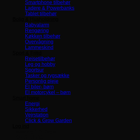
Smartphone tilbehør
Ladere & Powerbanks
Tablet tilbehør
Bolig & Husholdning
Babyalarm
Rengøring
Køkken tilbehør
Overvågning
Lammeskind
Sport & Fritid
Rejsetilbehør
Leg og hobby
Sportsur
Tasker og rygsække
Personlig pleje
El biler- børn
El motorcykel – børn
Smart home
Energi
Sikkerhed
Vejrstation
Click & Grow Garden
Log ind
Levering 1-3 Dage
TOP SERVICE