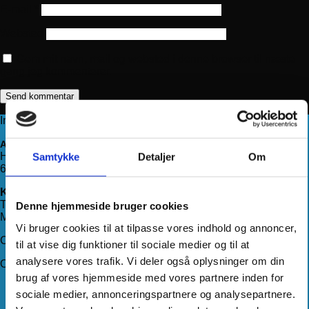
E-mail
*
Websted
Gem mit navn, mail og websted i denne browser til næste
gang jeg kommenterer.
Information
Adresse
Haderslevvej 78, st.
Samtykke
Detaljer
Om
6200 Aabenraa
Kontakt os
Telefon:
71 99 75 88
Denne hjemmeside bruger cookies
Mail:
kundeservice@hjemmeudstyr.dk
Vi bruger cookies til at tilpasse vores indhold og annoncer,
CVR: 33994680
til at vise dig funktioner til sociale medier og til at
analysere vores trafik. Vi deler også oplysninger om din
Om Hjemmeudstyr
brug af vores hjemmeside med vores partnere inden for
Om os
sociale medier, annonceringspartnere og analysepartnere.
Handelsbetingelser