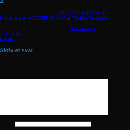
2
Udgivet
marts 17, 2018
den
160 × 160
i
KITSOUND
Hovedtelefon ACCENT 60 On-Ear Trådløs Rosegold
Trackbacks er lukket, men du kan
kommenterer
.
←
Forrige
Næste
→
Skriv et svar
Din e-mailadresse vil ikke blive publiceret.
Krævede felter er
markeret med
*
Kommentar
*
Navn
*