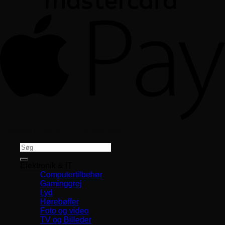
Copyright 2026 ©
CVR 33994680
Søg
efter:
Elektronik & IT
Computertilbehør
Gaminggrej
Lyd
Hørebøffer
Foto og video
TV og Billeder