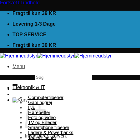
Fortsæt til indhold
Fragt til kun 39 KR
Levering 1-3 Dage
TOP SERVICE
Fragt til kun 39 KR
Menu
Søg efter:
Elektronik & IT
Computertilbehør
Gaminggrej
Lyd
Hørebøffer
Foto og video
TV og Billeder
Smartphone tilbehør
Ladere & Powerbanks
Ingen varer i kurven.
Tablet tilbehør