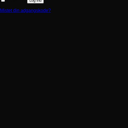
Husk mig
Log ind
Mistet din adgangskode?