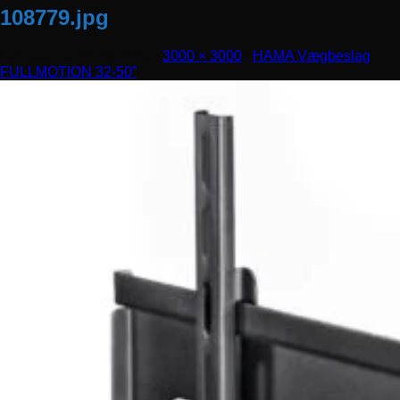
108779.jpg
Udgivet
april 2, 2018
den
3000 × 3000
i
HAMA Vægbeslag
FULLMOTION 32-50”