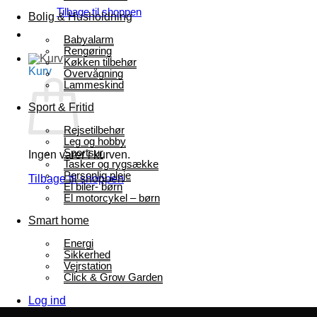
Tilbage til shoppen
Bolig & Husholdning
Babyalarm
Rengøring
Køkken tilbehør
Kurv
Overvågning
Lammeskind
Sport & Fritid
Rejsetilbehør
Leg og hobby
Sportsur
Ingen varer i kurven.
Tasker og rygsække
Personlig pleje
Tilbage til shoppen
El biler- børn
El motorcykel – børn
Smart home
Energi
Sikkerhed
Vejrstation
Click & Grow Garden
Log ind