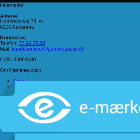
Information
Adresse
Haderslevvej 78, st.
6200 Aabenraa
Kontakt os
Telefon:
71 99 75 88
Mail:
kundeservice@hjemmeudstyr.dk
CVR: 33994680
Om Hjemmeudstyr
Om os
Handelsbetingelser
Levering
Kundeservice
Returnering
Privatlivspolitik
Følg os
Tilmeld dig vores nyhedsbrev