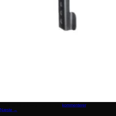
Trackbacks er lukket, men du kan
kommenterer
.
Næste
→