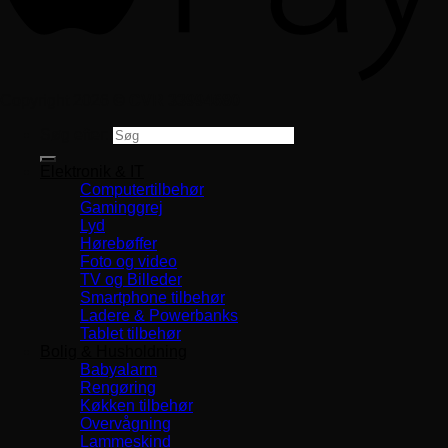
Copyright 2026 ©
CVR 33994680
Søg efter:
Elektronik & IT
Computertilbehør
Gaminggrej
Lyd
Hørebøffer
Foto og video
TV og Billeder
Smartphone tilbehør
Ladere & Powerbanks
Tablet tilbehør
Bolig & Husholdning
Babyalarm
Rengøring
Køkken tilbehør
Overvågning
Lammeskind