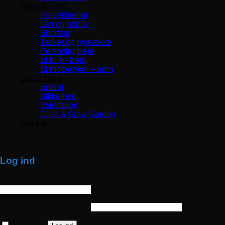
Sport & Fritid
Rejsetilbehør
Leg og hobby
Sportsur
Tasker og rygsække
Personlig pleje
El biler- børn
El motorcykel – børn
Smart home
Energi
Sikkerhed
Vejrstation
Click & Grow Garden
Log ind
Levering 1-3 Dage
TOP SERVICE
Log ind
Brugernavn eller e-mailadresse
*
Påkrævet
Adgangskode
*
Påkrævet