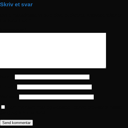
Skriv et svar
Din e-mailadresse vil ikke blive publiceret.
Krævede felter er
markeret med
*
Kommentar
*
Navn
*
E-mail
*
Websted
Gem mit navn, mail og websted i denne browser til næste
gang jeg kommenterer.