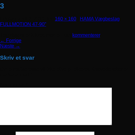
3
Udgivet
april 2, 2018
den
160 × 160
i
HAMA Vægbeslag
FULLMOTION 47-90”
Trackbacks er lukket, men du kan
kommenterer
.
←
Forrige
Næste
→
Skriv et svar
Din e-mailadresse vil ikke blive publiceret.
Krævede felter er
markeret med
*
Kommentar
*
Navn
*