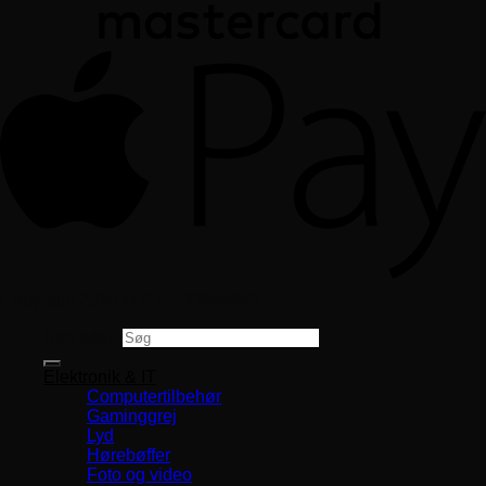
Copyright 2026 ©
CVR 33994680
Søg efter:
Elektronik & IT
Computertilbehør
Gaminggrej
Lyd
Hørebøffer
Foto og video