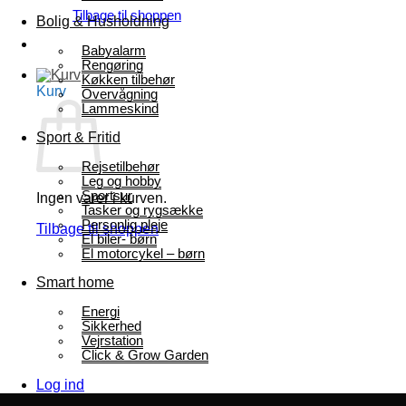
Tilbage til shoppen
Bolig & Husholdning
Babyalarm
Rengøring
Køkken tilbehør
Kurv
Overvågning
Lammeskind
Sport & Fritid
Rejsetilbehør
Leg og hobby
Sportsur
Ingen varer i kurven.
Tasker og rygsække
Personlig pleje
Tilbage til shoppen
El biler- børn
El motorcykel – børn
Smart home
Energi
Sikkerhed
Vejrstation
Click & Grow Garden
Log ind