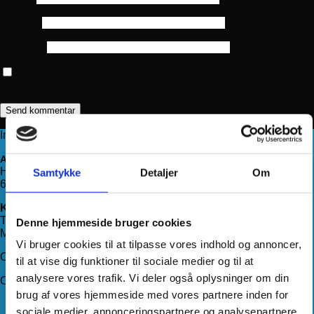
E-mail
*
Websted
Gem mit navn, mail og websted i denne browser til næste
gang jeg kommenterer.
Information
Adresse
Haderslevvej 78, st.
Samtykke
Detaljer
Om
6200 Aabenraa
Kontakt os
Telefon:
71 99 75 88
Denne hjemmeside bruger cookies
Mail:
kundeservice@hjemmeudstyr.dk
Vi bruger cookies til at tilpasse vores indhold og annoncer,
CVR: 33994680
til at vise dig funktioner til sociale medier og til at
analysere vores trafik. Vi deler også oplysninger om din
Om Hjemmeudstyr
brug af vores hjemmeside med vores partnere inden for
Om os
sociale medier, annonceringspartnere og analysepartnere.