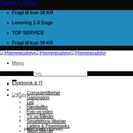
Fortsæt til indhold
Fragt til kun 39 KR
Levering 1-3 Dage
TOP SERVICE
Fragt til kun 39 KR
Menu
Søg efter:
Elektronik & IT
Computertilbehør
Gaminggrej
Lyd
Hørebøffer
Foto og video
TV og Billeder
Smartphone tilbehør
Ladere & Powerbanks
Ingen varer i kurven.
Tablet tilbehør