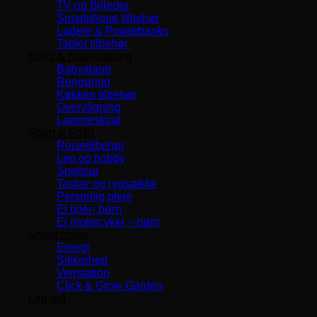
TV og Billeder
Smartphone tilbehør
Ladere & Powerbanks
Tablet tilbehør
Bolig & Husholdning
Babyalarm
Rengøring
Køkken tilbehør
Overvågning
Lammeskind
Sport & Fritid
Rejsetilbehør
Leg og hobby
Sportsur
Tasker og rygsække
Personlig pleje
El biler- børn
El motorcykel – børn
Smart home
Energi
Sikkerhed
Vejrstation
Click & Grow Garden
Log ind
Levering 1-3 Dage