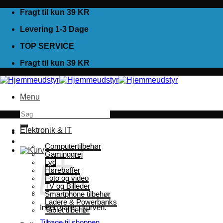
Fortsæt
Fragt til kun 39 KR
til
Levering 1-3 Dage
indhold
TOP SERVICE
Fragt til kun 39 KR
Menu
Søg
efter:
Elektronik & IT
Computertilbehør
Gaminggrej
Lyd
Hørebøffer
Foto og video
TV og Billeder
Smartphone tilbehør
Ladere & Powerbanks
Ingen varer i kurven.
Tablet tilbehør
Tilbage til shoppen