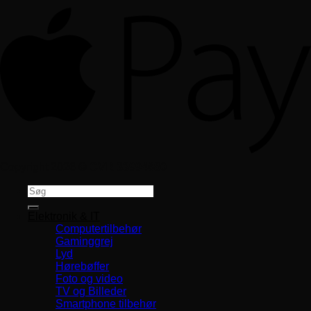
Copyright 2026 ©
CVR 33994680
Søg
efter:
Elektronik & IT
Computertilbehør
Gaminggrej
Lyd
Hørebøffer
Foto og video
TV og Billeder
Smartphone tilbehør