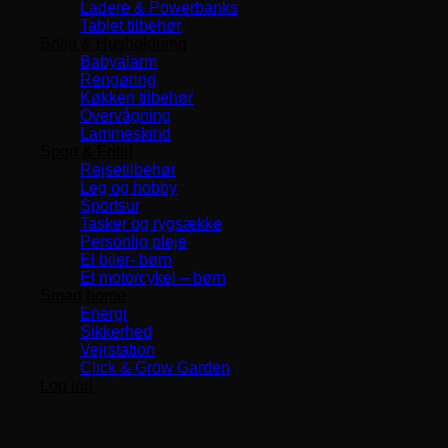
Ladere & Powerbanks
Tablet tilbehør
Bolig & Husholdning
Babyalarm
Rengøring
Køkken tilbehør
Overvågning
Lammeskind
Sport & Fritid
Rejsetilbehør
Leg og hobby
Sportsur
Tasker og rygsække
Personlig pleje
El biler- børn
El motorcykel – børn
Smart home
Energi
Sikkerhed
Vejrstation
Click & Grow Garden
Log ind
Levering 1-3 Dage
TOP SERVICE