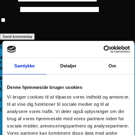
Websted
Gem mit navn, mail og websted i denne browser til næste
gang jeg kommenterer.
Information
Adresse
Haderslevvej 78, st.
Samtykke
Detaljer
Om
6200 Aabenraa
Kontakt os
Telefon:
71 99 75 88
Denne hjemmeside bruger cookies
Mail:
kundeservice@hjemmeudstyr.dk
Vi bruger cookies til at tilpasse vores indhold og annoncer,
CVR: 33994680
til at vise dig funktioner til sociale medier og til at
Om Hjemmeudstyr
analysere vores trafik. Vi deler også oplysninger om din
brug af vores hjemmeside med vores partnere inden for
Om os
sociale medier, annonceringspartnere og analysepartnere.
Handelsbetingelser
Levering
Vores partnere kan kombinere disse data med andre