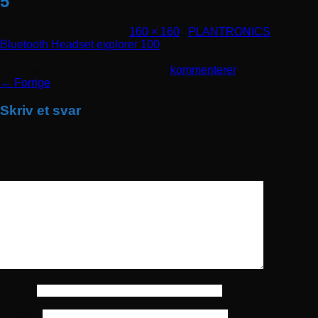
5
Udgivet
april 2, 2018
den
160 × 160
i
PLANTRONICS
Bluetooth Headset explorer 100
Trackbacks er lukket, men du kan
kommenterer
.
←
Forrige
Skriv et svar
Din e-mailadresse vil ikke blive publiceret.
Krævede felter er
markeret med
*
Kommentar
*
Navn
*
E-mail
*