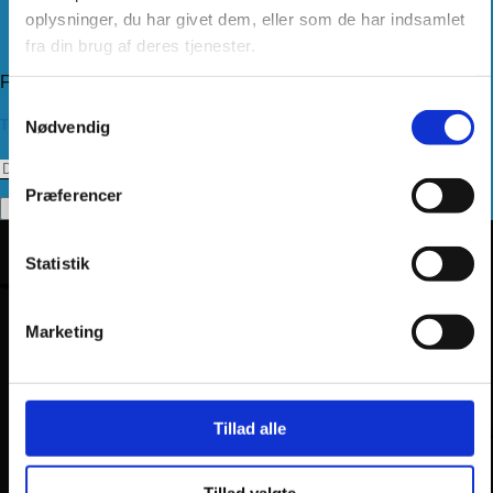
Kundeservice
oplysninger, du har givet dem, eller som de har indsamlet
Returnering
fra din brug af deres tjenester.
Privatlivspolitik
Følg os
Samtykkevalg
Tilmeld dig vores nyhedsbrev
Nødvendig
Præferencer
Statistik
Marketing
Tillad alle
Tillad valgte