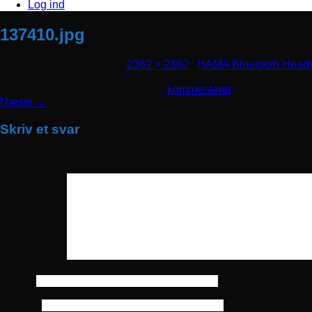
Log ind
137410.jpg
Udgivet
april 2, 2018
den
2362 × 2362
i
HAMA Bluetooth Head
Trackbacks er lukket, men du kan
kommenterer
.
Næste
→
Skriv et svar
Din e-mailadresse vil ikke blive publiceret.
Krævede felter er m
Kommentar
*
Navn
*
E-mail
*