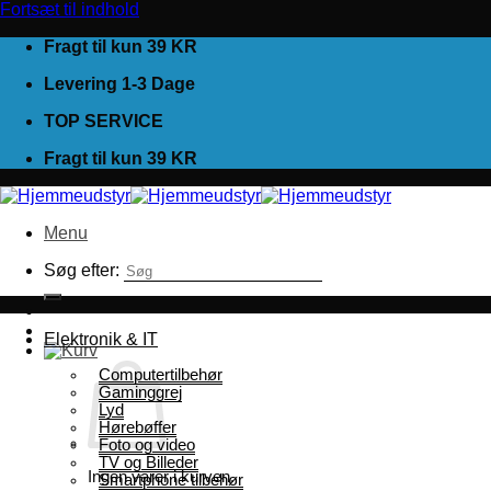
Fortsæt til indhold
Fragt til kun 39 KR
Levering 1-3 Dage
TOP SERVICE
Fragt til kun 39 KR
Menu
Søg efter:
Elektronik & IT
Computertilbehør
Gaminggrej
Lyd
Hørebøffer
Foto og video
TV og Billeder
Ingen varer i kurven.
Smartphone tilbehør