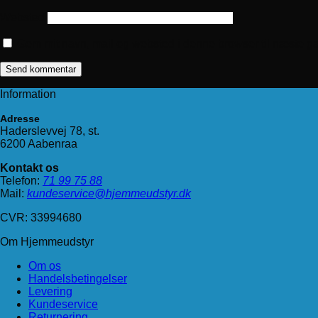
Websted
Gem mit navn, mail og websted i denne browser til næste g
Information
Adresse
Haderslevvej 78, st.
6200 Aabenraa
Kontakt os
Telefon:
71 99 75 88
Mail:
kundeservice@hjemmeudstyr.dk
CVR: 33994680
Om Hjemmeudstyr
Om os
Handelsbetingelser
Levering
Kundeservice
Returnering