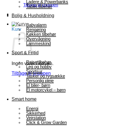
Ladere & Powerbanks
Tilbage til shoppen
Tablet tilbehør
Bolig & Husholdning
Babyalarm
Kurv
Rengøring
Køkken tilbehør
Overvågning
Lammeskind
Sport & Fritid
Rejsetilbehør
Ingen varer i kurven.
Leg og hobby
Sportsur
Tilbage til shoppen
Tasker og rygsække
Personlig pleje
El biler- børn
El motorcykel – børn
Smart home
Energi
Sikkerhed
Vejrstation
Click & Grow Garden