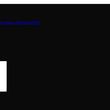
set Mono MyVoice1000
arkeret med
*