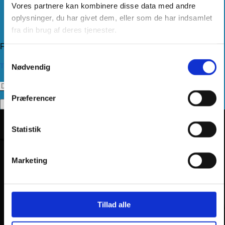
Levering
Vores partnere kan kombinere disse data med andre
Kundeservice
oplysninger, du har givet dem, eller som de har indsamlet
Returnering
fra din brug af deres tjenester.
Privatlivspolitik
Følg os
Samtykkevalg
Tilmeld dig vores nyhedsbrev
Nødvendig
Præferencer
Statistik
Marketing
Tillad alle