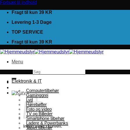
Fortsæt til indhold
Fragt til kun 39 KR
Levering 1-3 Dage
TOP SERVICE
Fragt til kun 39 KR
Menu
Søg efter:
Elektronik & IT
Computertilbehør
Gaminggrej
Lyd
Hørebøffer
Foto og video
TV og Billeder
Smartphone tilbehør
Ladere & Powerbanks
Ingen varer i kurven.
Tablet tilbehør