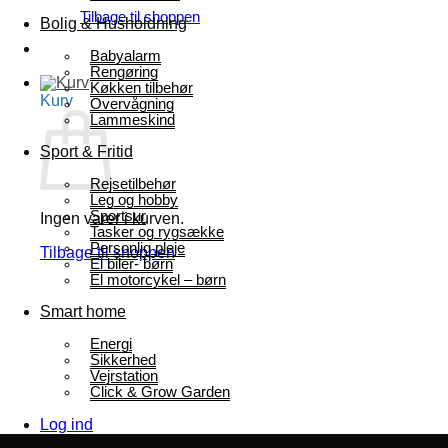
Tilbage til shoppen
Bolig & Husholdning
Babyalarm
Rengøring
Køkken tilbehør
Kurv
Overvågning
Lammeskind
Sport & Fritid
Rejsetilbehør
Leg og hobby
Sportsur
Ingen varer i kurven.
Tasker og rygsække
Personlig pleje
Tilbage til shoppen
El biler- børn
El motorcykel – børn
Smart home
Energi
Sikkerhed
Vejrstation
Click & Grow Garden
Log ind