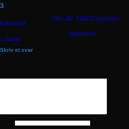
3
Udgivet
april 2, 2018
den
160 × 160
i
COGITO Smartwatch
POP 3.0 Blå
Trackbacks er lukket, men du kan
kommenterer
.
←
Forrige
Skriv et svar
Din e-mailadresse vil ikke blive publiceret.
Krævede felter er
markeret med
*
Kommentar
*
Navn
*