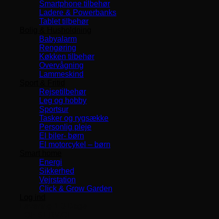
Smartphone tilbehør
Ladere & Powerbanks
Tablet tilbehør
Bolig & Husholdning
Babyalarm
Rengøring
Køkken tilbehør
Overvågning
Lammeskind
Sport & Fritid
Rejsetilbehør
Leg og hobby
Sportsur
Tasker og rygsække
Personlig pleje
El biler- børn
El motorcykel – børn
Smart home
Energi
Sikkerhed
Vejrstation
Click & Grow Garden
Log ind
Levering 1-3 Dage
TOP SERVICE