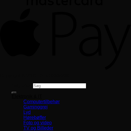
Copyright 2026 ©
CVR 33994680
Søg efter:
Elektronik & IT
Computertilbehør
Gaminggrej
Lyd
Hørebøffer
Foto og video
TV og Billeder