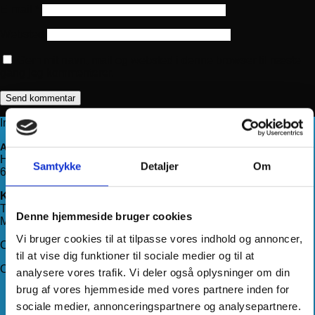
E-mail
*
Websted
Gem mit navn, mail og websted i denne browser til næste
gang jeg kommenterer.
Information
Adresse
Haderslevvej 78, st.
Samtykke
Detaljer
Om
6200 Aabenraa
Kontakt os
Telefon:
71 99 75 88
Denne hjemmeside bruger cookies
Mail:
kundeservice@hjemmeudstyr.dk
Vi bruger cookies til at tilpasse vores indhold og annoncer,
CVR: 33994680
til at vise dig funktioner til sociale medier og til at
Om Hjemmeudstyr
analysere vores trafik. Vi deler også oplysninger om din
brug af vores hjemmeside med vores partnere inden for
Om os
sociale medier, annonceringspartnere og analysepartnere.
Handelsbetingelser