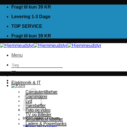
Fortsæt
Fragt til kun 39 KR
til
Levering 1-3 Dage
indhold
TOP SERVICE
Fragt til kun 39 KR
Menu
Søg
efter:
Elektronik & IT
Computertilbehør
Gaminggrej
Lyd
Hørebøffer
Foto og video
TV og Billeder
Ingen varer i kurven.
Smartphone tilbehør
Ladere & Powerbanks
Tilbage til shoppen