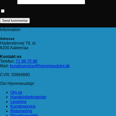
Websted
Gem mit navn, mail og websted i denne browser til næste g
Information
Adresse
Haderslevvej 78, st.
6200 Aabenraa
Kontakt os
Telefon:
71 99 75 88
Mail:
kundeservice@hjemmeudstyr.dk
CVR: 33994680
Om Hjemmeudstyr
Om os
Handelsbetingelser
Levering
Kundeservice
Returnering
Privatlivspolitik