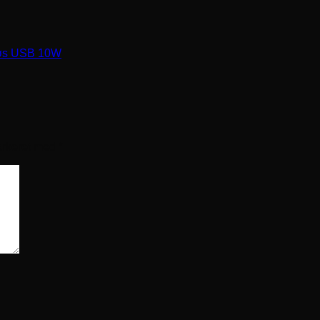
løs USB 10W
arkeret med
*