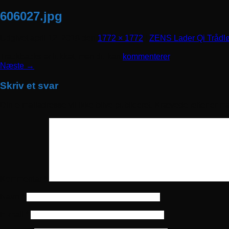
606027.jpg
Udgivet
april 12, 2018
den
1772 × 1772
i
ZENS Lader Qi Tråd
Trackbacks er lukket, men du kan
kommenterer
.
Næste
→
Skriv et svar
Din e-mailadresse vil ikke blive publiceret.
Krævede felter er m
Kommentar
*
Navn
*
E-mail
*