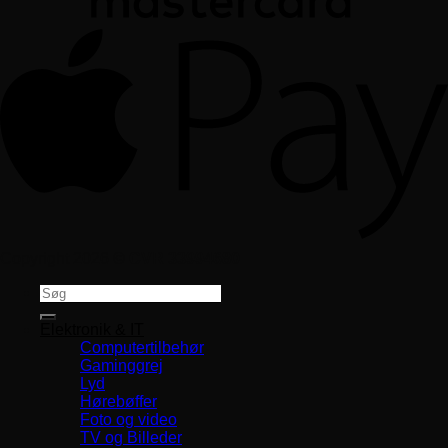
Copyright 2026 ©
CVR 33994680
Søg
efter:
Elektronik & IT
Computertilbehør
Gaminggrej
Lyd
Hørebøffer
Foto og video
TV og Billeder