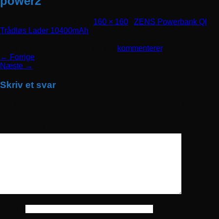
power2
Udgivet
april 12, 2018
den
160 × 160
i
ZENS Powerbank QI
Trådløs Lader 10400mAh
Trackbacks er lukket, men du kan
kommenterer
.
←
Forrige
Næste
→
Skriv et svar
Din e-mailadresse vil ikke blive publiceret.
Krævede felter er
markeret med
*
Kommentar
*
Navn
*