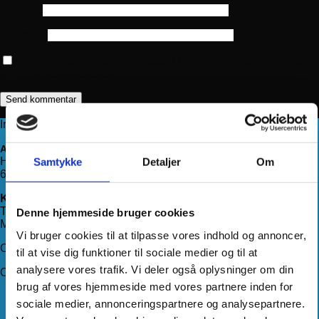
E-mail
*
Websted
Gem mit navn, mail og websted i denne browser til næste
gang jeg kommenterer.
Information
Adresse
Haderslevvej 78, st.
Samtykke
Detaljer
Om
6200 Aabenraa
Kontakt os
Telefon:
71 99 75 88
Denne hjemmeside bruger cookies
Mail:
kundeservice@hjemmeudstyr.dk
Vi bruger cookies til at tilpasse vores indhold og annoncer,
CVR: 33994680
til at vise dig funktioner til sociale medier og til at
analysere vores trafik. Vi deler også oplysninger om din
Om Hjemmeudstyr
brug af vores hjemmeside med vores partnere inden for
Om os
sociale medier, annonceringspartnere og analysepartnere.
Handelsbetingelser