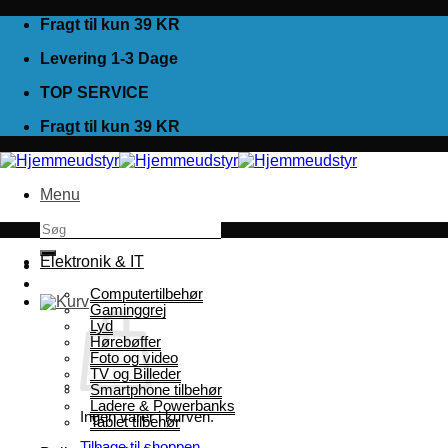
Fortsæt
Fragt til kun 39 KR
til
Levering 1-3 Dage
indhold
TOP SERVICE
Fragt til kun 39 KR
Menu
Søg
efter:
Elektronik & IT
Computertilbehør
Gaminggrej
Lyd
Hørebøffer
Foto og video
TV og Billeder
Smartphone tilbehør
Ladere & Powerbanks
Ingen varer i kurven.
Tablet tilbehør
Tilbage til shoppen