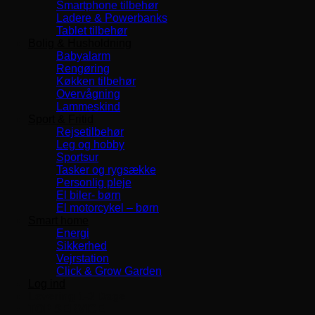
Smartphone tilbehør
Ladere & Powerbanks
Tablet tilbehør
Bolig & Husholdning
Babyalarm
Rengøring
Køkken tilbehør
Overvågning
Lammeskind
Sport & Fritid
Rejsetilbehør
Leg og hobby
Sportsur
Tasker og rygsække
Personlig pleje
El biler- børn
El motorcykel – børn
Smart home
Energi
Sikkerhed
Vejrstation
Click & Grow Garden
Log ind
Levering 1-3 Dage
TOP SERVICE