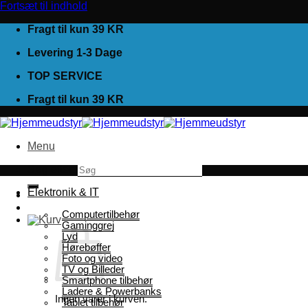
Fortsæt til indhold
Fragt til kun 39 KR
Levering 1-3 Dage
TOP SERVICE
Fragt til kun 39 KR
Menu
Søg efter:
Elektronik & IT
Computertilbehør
Gaminggrej
Lyd
Hørebøffer
Foto og video
TV og Billeder
Smartphone tilbehør
Ladere & Powerbanks
Ingen varer i kurven.
Tablet tilbehør