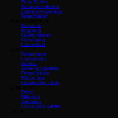
TV og Billeder
Smartphone tilbehør
Ladere & Powerbanks
Tablet tilbehør
Bolig & Husholdning
Babyalarm
Rengøring
Køkken tilbehør
Overvågning
Lammeskind
Sport & Fritid
Rejsetilbehør
Leg og hobby
Sportsur
Tasker og rygsække
Personlig pleje
El biler- børn
El motorcykel – børn
Smart home
Energi
Sikkerhed
Vejrstation
Click & Grow Garden
Log ind
Levering 1-3 Dage