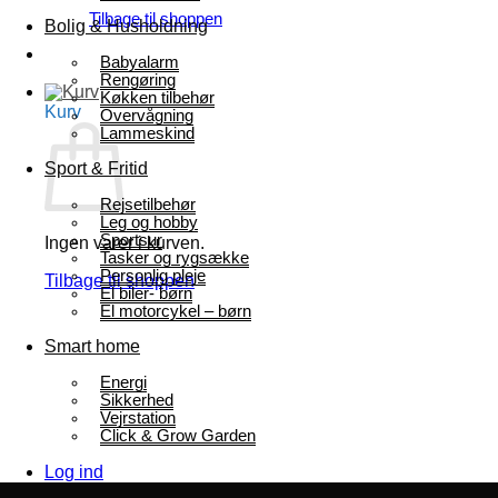
Tilbage til shoppen
Bolig & Husholdning
Babyalarm
Rengøring
Køkken tilbehør
Kurv
Overvågning
Lammeskind
Sport & Fritid
Rejsetilbehør
Leg og hobby
Sportsur
Ingen varer i kurven.
Tasker og rygsække
Personlig pleje
Tilbage til shoppen
El biler- børn
El motorcykel – børn
Smart home
Energi
Sikkerhed
Vejrstation
Click & Grow Garden
Log ind