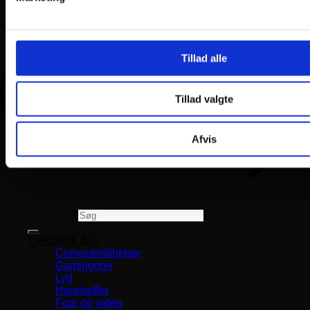
Tillad alle
Tillad valgte
Afvis
Copyright 2026 ©
CVR 33994680
Søg efter:
Elektronik & IT
Computertilbehør
Gaminggrej
Lyd
Hørebøffer
Foto og video