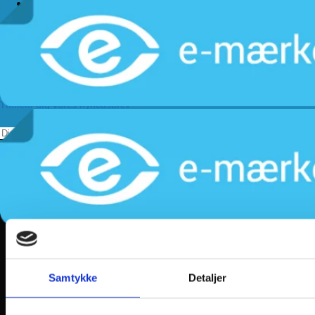
Handelsbetingelser
Levering
Kundeservice
Returnering
Privatlivspolitik
Følg os
Tilmeld dig vores nyhedsbrev
Samtykke
Detaljer