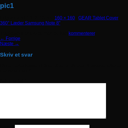
pic1
Udgivet
april 13, 2018
den
160 × 160
i
GEAR Tablet Cover
360° Læder Samsung Note 8”
Trackbacks er lukket, men du kan
kommenterer
.
←
Forrige
Næste
→
Skriv et svar
Din e-mailadresse vil ikke blive publiceret.
Krævede felter er
markeret med
*
Kommentar
*
Navn
*