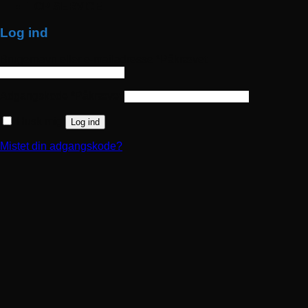
TOP SERVICE
Log ind
Brugernavn eller e-mailadresse
*
Påkrævet
Adgangskode
*
Påkrævet
Husk mig
Log ind
Mistet din adgangskode?