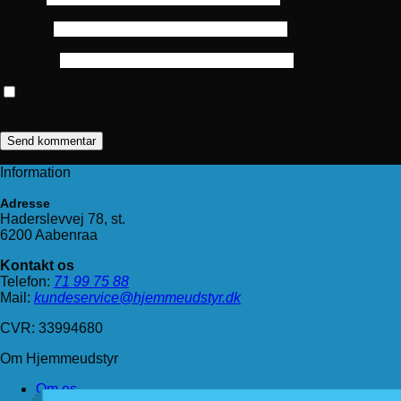
E-mail
*
Websted
Gem mit navn, mail og websted i denne browser til næste
gang jeg kommenterer.
Information
Adresse
Haderslevvej 78, st.
6200 Aabenraa
Kontakt os
Telefon:
71 99 75 88
Mail:
kundeservice@hjemmeudstyr.dk
CVR: 33994680
Om Hjemmeudstyr
Om os