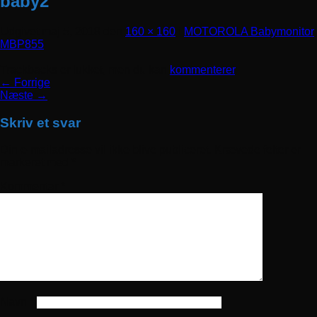
baby2
Udgivet
maj 5, 2018
den
160 × 160
i
MOTOROLA Babymonitor
MBP855
Trackbacks er lukket, men du kan
kommenterer
.
←
Forrige
Næste
→
Skriv et svar
Din e-mailadresse vil ikke blive publiceret.
Krævede felter er
markeret med
*
Kommentar
*
Navn
*