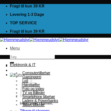
Fortsæt
Fragt til kun 39 KR
til
Levering 1-3 Dage
indhold
TOP SERVICE
Fragt til kun 39 KR
Menu
Søg
efter:
Elektronik & IT
Computertilbehør
Gaminggrej
Lyd
Hørebøffer
Foto og video
TV og Billeder
Smartphone tilbehør
Ladere & Powerbanks
Ingen varer i kurven.
Tablet tilbehør
Tilbage til shoppen