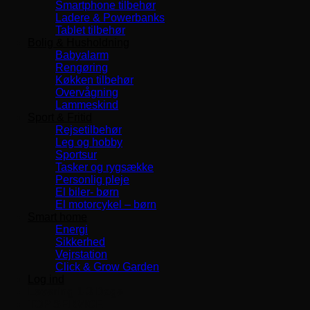
Smartphone tilbehør
Ladere & Powerbanks
Tablet tilbehør
Bolig & Husholdning
Babyalarm
Rengøring
Køkken tilbehør
Overvågning
Lammeskind
Sport & Fritid
Rejsetilbehør
Leg og hobby
Sportsur
Tasker og rygsække
Personlig pleje
El biler- børn
El motorcykel – børn
Smart home
Energi
Sikkerhed
Vejrstation
Click & Grow Garden
Log ind
Levering 1-3 Dage
TOP SERVICE