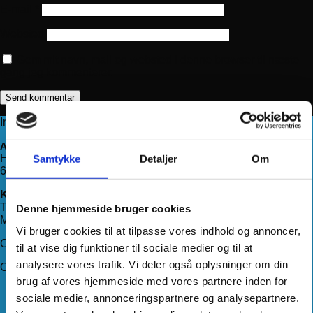
E-mail
*
Websted
Gem mit navn, mail og websted i denne browser til næste
gang jeg kommenterer.
Information
Adresse
Haderslevvej 78, st.
Samtykke
Detaljer
Om
6200 Aabenraa
Kontakt os
Telefon:
71 99 75 88
Denne hjemmeside bruger cookies
Mail:
kundeservice@hjemmeudstyr.dk
Vi bruger cookies til at tilpasse vores indhold og annoncer,
CVR: 33994680
til at vise dig funktioner til sociale medier og til at
analysere vores trafik. Vi deler også oplysninger om din
Om Hjemmeudstyr
brug af vores hjemmeside med vores partnere inden for
Om os
sociale medier, annonceringspartnere og analysepartnere.
Handelsbetingelser