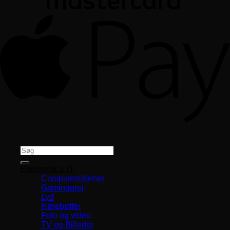
Copyright 2026 ©
CVR 33994680
Søg
efter:
Elektronik & IT
Computertilbehør
Gaminggrej
Lyd
Hørebøffer
Foto og video
TV og Billeder