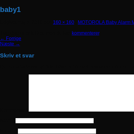
baby1
Udgivet
maj 5, 2018
den
160 × 160
i
MOTOROLA Baby Alarm 
Trackbacks er lukket, men du kan
kommenterer
.
←
Forrige
Næste
→
Skriv et svar
Din e-mailadresse vil ikke blive publiceret.
Krævede felter er m
Kommentar
*
Navn
*
E-mail
*