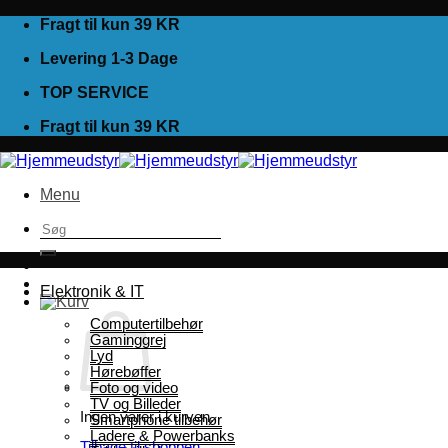
Fortsæt
Fragt til kun 39 KR
til
Levering 1-3 Dage
indhold
TOP SERVICE
Fragt til kun 39 KR
Menu
Søg
efter:
Elektronik & IT
Computertilbehør
Gaminggrej
Lyd
Hørebøffer
Foto og video
TV og Billeder
Ingen varer i kurven.
Smartphone tilbehør
Ladere & Powerbanks
Tilbage til shoppen