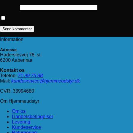
Websted
Gem mit navn, mail og websted i denne browser til næste g
Information
Adresse
Haderslevvej 78, st.
6200 Aabenraa
Kontakt os
Telefon:
71 99 75 88
Mail:
kundeservice@hjemmeudstyr.dk
CVR: 33994680
Om Hjemmeudstyr
Om os
Handelsbetingelser
Levering
Kundeservice
Returnering