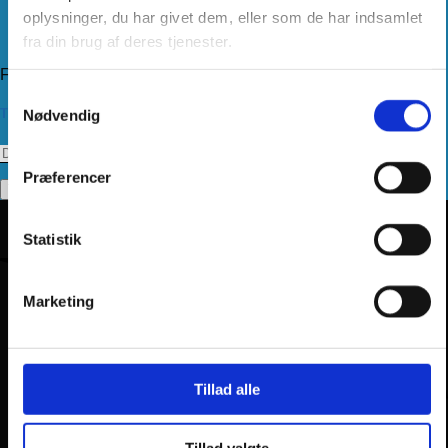
Kundeservice
oplysninger, du har givet dem, eller som de har indsamlet
Returnering
fra din brug af deres tjenester.
Privatlivspolitik
Følg os
Samtykkevalg
Tilmeld dig vores nyhedsbrev
Nødvendig
Præferencer
Statistik
Marketing
Tillad alle
Tillad valgte