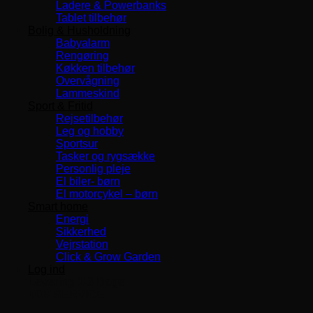
Ladere & Powerbanks
Tablet tilbehør
Bolig & Husholdning
Babyalarm
Rengøring
Køkken tilbehør
Overvågning
Lammeskind
Sport & Fritid
Rejsetilbehør
Leg og hobby
Sportsur
Tasker og rygsække
Personlig pleje
El biler- børn
El motorcykel – børn
Smart home
Energi
Sikkerhed
Vejrstation
Click & Grow Garden
Log ind
Levering 1-3 Dage
TOP SERVICE