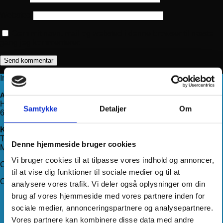
Websted
Gem mit navn, mail og websted i denne browser til næste
gang jeg kommenterer.
Information
Adresse
Haderslevvej 78, st.
Samtykke
Detaljer
Om
6200 Aabenraa
Kontakt os
Telefon:
71 99 75 88
Denne hjemmeside bruger cookies
Mail:
kundeservice@hjemmeudstyr.dk
Vi bruger cookies til at tilpasse vores indhold og annoncer,
CVR: 33994680
til at vise dig funktioner til sociale medier og til at
Om Hjemmeudstyr
analysere vores trafik. Vi deler også oplysninger om din
brug af vores hjemmeside med vores partnere inden for
Om os
sociale medier, annonceringspartnere og analysepartnere.
Handelsbetingelser
Levering
Vores partnere kan kombinere disse data med andre