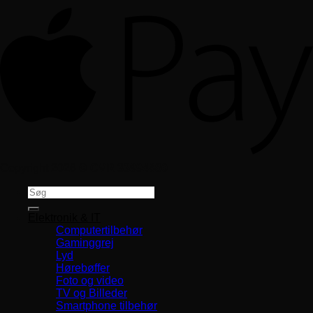
Copyright 2026 ©
CVR 33994680
Søg
efter:
Elektronik & IT
Computertilbehør
Gaminggrej
Lyd
Hørebøffer
Foto og video
TV og Billeder
Smartphone tilbehør