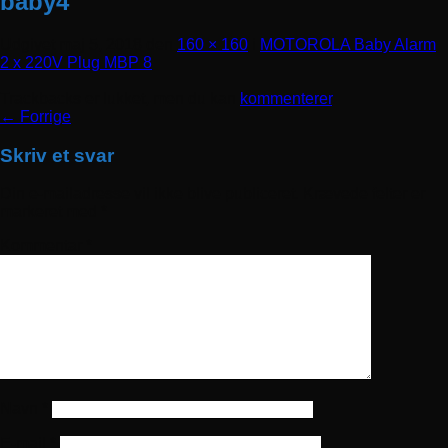
baby4
Udgivet
maj 5, 2018
den
160 × 160
i
MOTOROLA Baby Alarm
2 x 220V Plug MBP 8
Trackbacks er lukket, men du kan
kommenterer
.
←
Forrige
Skriv et svar
Din e-mailadresse vil ikke blive publiceret.
Krævede felter er
markeret med
*
Kommentar
*
Navn
*
E-mail
*