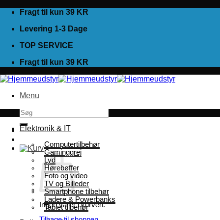
Fortsæt
Fragt til kun 39 KR
til
Levering 1-3 Dage
indhold
TOP SERVICE
Fragt til kun 39 KR
Menu
Søg
efter:
Elektronik & IT
Computertilbehør
Gaminggrej
Lyd
Hørebøffer
Foto og video
TV og Billeder
Smartphone tilbehør
Ladere & Powerbanks
Ingen varer i kurven.
Tablet tilbehør
Tilbage til shoppen