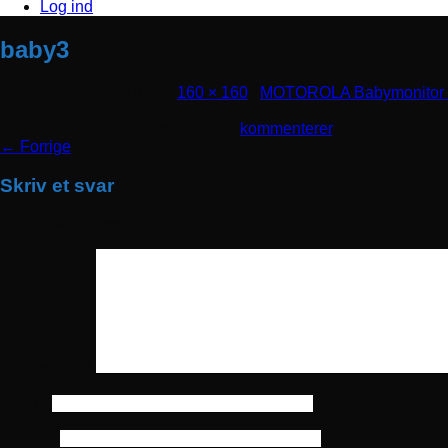
Log ind
baby3
Udgivet
maj 5, 2018
den
160 × 160
i
MOTOROLA Babymonitor
Trackbacks er lukket, men du kan
kommenterer
.
←
Forrige
Skriv et svar
Din e-mailadresse vil ikke blive publiceret.
Krævede felter er m
Kommentar
*
Navn
*
E-mail
*