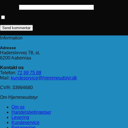
Websted
Gem mit navn, mail og websted i denne browser til næste g
Information
Adresse
Haderslevvej 78, st.
6200 Aabenraa
Kontakt os
Telefon:
71 99 75 88
Mail:
kundeservice@hjemmeudstyr.dk
CVR: 33994680
Om Hjemmeudstyr
Om os
Handelsbetingelser
Levering
Kundeservice
Returnering