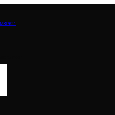
 MBP621
arkeret med
*