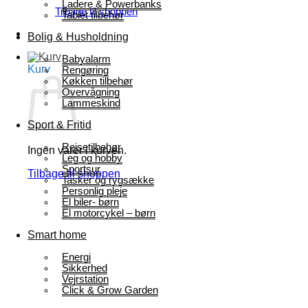
Ladere & Powerbanks
Tilbage til shoppen
Tablet tilbehør
Bolig & Husholdning
Babyalarm
Kurv
Rengøring
Køkken tilbehør
Overvågning
Lammeskind
Sport & Fritid
Rejsetilbehør
Ingen varer i kurven.
Leg og hobby
Sportsur
Tilbage til shoppen
Tasker og rygsække
Personlig pleje
El biler- børn
El motorcykel – børn
Smart home
Energi
Sikkerhed
Vejrstation
Click & Grow Garden