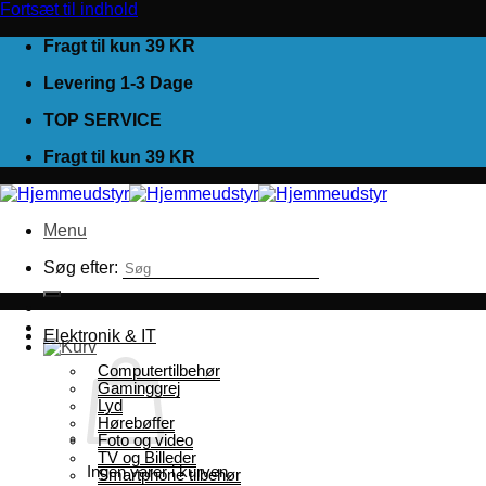
Fortsæt til indhold
Fragt til kun 39 KR
Levering 1-3 Dage
TOP SERVICE
Fragt til kun 39 KR
Menu
Søg efter:
Elektronik & IT
Computertilbehør
Gaminggrej
Lyd
Hørebøffer
Foto og video
TV og Billeder
Ingen varer i kurven.
Smartphone tilbehør