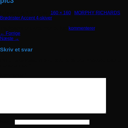
pic3
Udgivet
maj 6, 2018
den
160 × 160
i
MORPHY RICHARDS
Brødrister Accent 4-skiver
Trackbacks er lukket, men du kan
kommenterer
.
←
Forrige
Næste
→
Skriv et svar
Din e-mailadresse vil ikke blive publiceret.
Krævede felter er
markeret med
*
Kommentar
*
Navn
*