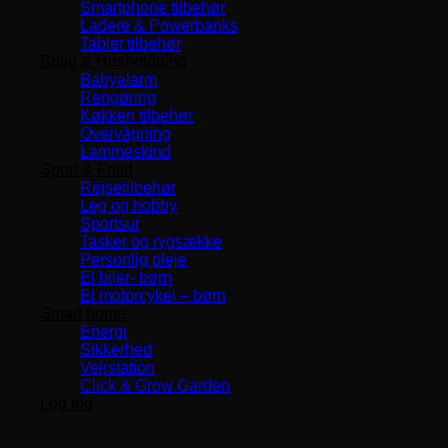
Smartphone tilbehør
Ladere & Powerbanks
Tablet tilbehør
Bolig & Husholdning
Babyalarm
Rengøring
Køkken tilbehør
Overvågning
Lammeskind
Sport & Fritid
Rejsetilbehør
Leg og hobby
Sportsur
Tasker og rygsække
Personlig pleje
El biler- børn
El motorcykel – børn
Smart home
Energi
Sikkerhed
Vejrstation
Click & Grow Garden
Log ind
Levering 1-3 Dage
TOP SERVICE