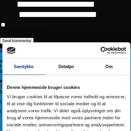
E-mail
*
Websted
Gem mit navn, mail og websted i denne browser til næste
gang jeg kommenterer.
Information
Adresse
Haderslevvej 78, st.
Samtykke
Detaljer
Om
6200 Aabenraa
Kontakt os
Telefon:
71 99 75 88
Denne hjemmeside bruger cookies
Mail:
kundeservice@hjemmeudstyr.dk
Vi bruger cookies til at tilpasse vores indhold og annoncer,
CVR: 33994680
til at vise dig funktioner til sociale medier og til at
analysere vores trafik. Vi deler også oplysninger om din
Om Hjemmeudstyr
brug af vores hjemmeside med vores partnere inden for
Om os
sociale medier, annonceringspartnere og analysepartnere.
Handelsbetingelser