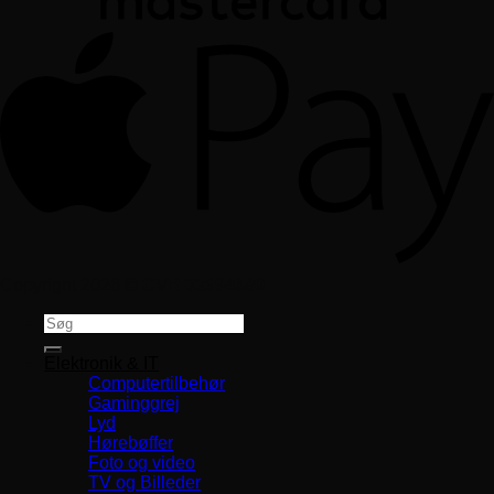
Copyright 2026 ©
CVR 33994680
Søg
efter:
Elektronik & IT
Computertilbehør
Gaminggrej
Lyd
Hørebøffer
Foto og video
TV og Billeder