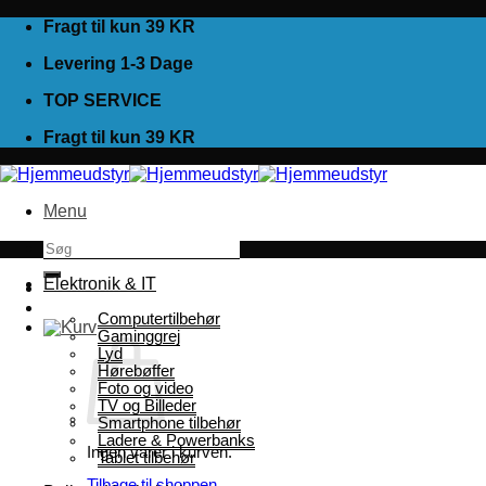
Fortsæt
Fragt til kun 39 KR
til
Levering 1-3 Dage
indhold
TOP SERVICE
Fragt til kun 39 KR
Menu
Søg
efter:
Elektronik & IT
Computertilbehør
Gaminggrej
Lyd
Hørebøffer
Foto og video
TV og Billeder
Smartphone tilbehør
Ladere & Powerbanks
Ingen varer i kurven.
Tablet tilbehør
Tilbage til shoppen