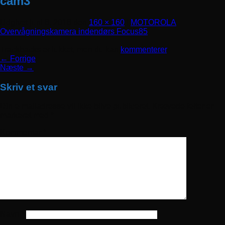
cam3
Udgivet
juni 8, 2018
den
160 × 160
i
MOTOROLA
Overvågningskamera indendørs Focus85
Trackbacks er lukket, men du kan
kommenterer
.
←
Forrige
Næste
→
Skriv et svar
Din e-mailadresse vil ikke blive publiceret.
Krævede felter er
markeret med
*
Kommentar
*
Navn
*