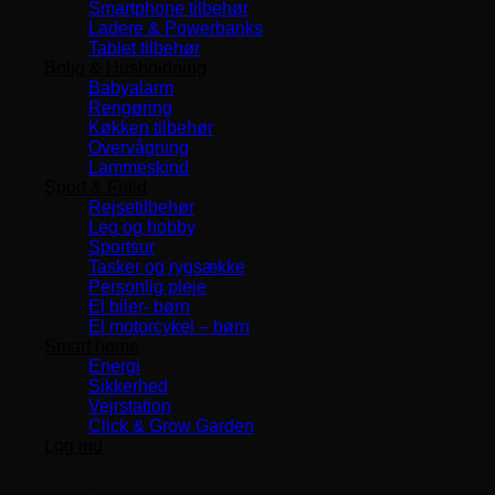
Smartphone tilbehør
Ladere & Powerbanks
Tablet tilbehør
Bolig & Husholdning
Babyalarm
Rengøring
Køkken tilbehør
Overvågning
Lammeskind
Sport & Fritid
Rejsetilbehør
Leg og hobby
Sportsur
Tasker og rygsække
Personlig pleje
El biler- børn
El motorcykel – børn
Smart home
Energi
Sikkerhed
Vejrstation
Click & Grow Garden
Log ind
Levering 1-3 Dage
TOP SERVICE