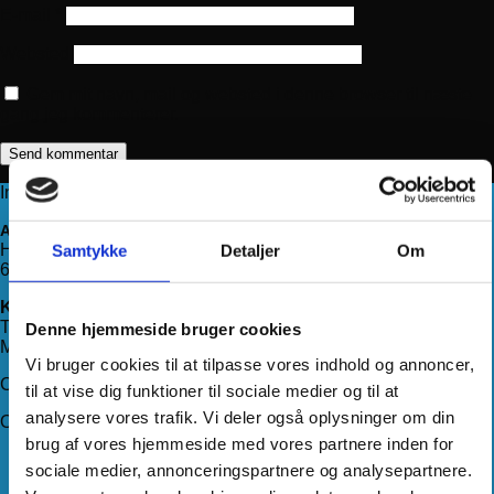
E-mail
*
Websted
Gem mit navn, mail og websted i denne browser til næste
gang jeg kommenterer.
Information
Adresse
Haderslevvej 78, st.
Samtykke
Detaljer
Om
6200 Aabenraa
Kontakt os
Telefon:
71 99 75 88
Denne hjemmeside bruger cookies
Mail:
kundeservice@hjemmeudstyr.dk
Vi bruger cookies til at tilpasse vores indhold og annoncer,
CVR: 33994680
til at vise dig funktioner til sociale medier og til at
analysere vores trafik. Vi deler også oplysninger om din
Om Hjemmeudstyr
brug af vores hjemmeside med vores partnere inden for
Om os
sociale medier, annonceringspartnere og analysepartnere.
Handelsbetingelser