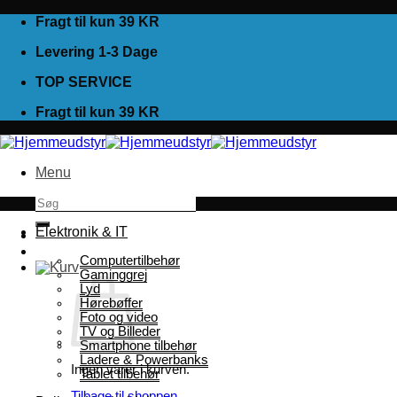
Fortsæt
Fragt til kun 39 KR
til
Levering 1-3 Dage
indhold
TOP SERVICE
Fragt til kun 39 KR
Menu
Søg
efter:
Elektronik & IT
Computertilbehør
Gaminggrej
Lyd
Hørebøffer
Foto og video
TV og Billeder
Smartphone tilbehør
Ladere & Powerbanks
Ingen varer i kurven.
Tablet tilbehør
Tilbage til shoppen