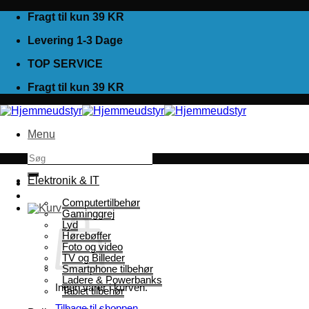
Fortsæt
Fragt til kun 39 KR
til
Levering 1-3 Dage
indhold
TOP SERVICE
Fragt til kun 39 KR
Menu
Søg
efter:
Elektronik & IT
Computertilbehør
Gaminggrej
Lyd
Hørebøffer
Foto og video
TV og Billeder
Smartphone tilbehør
Ladere & Powerbanks
Ingen varer i kurven.
Tablet tilbehør
Tilbage til shoppen