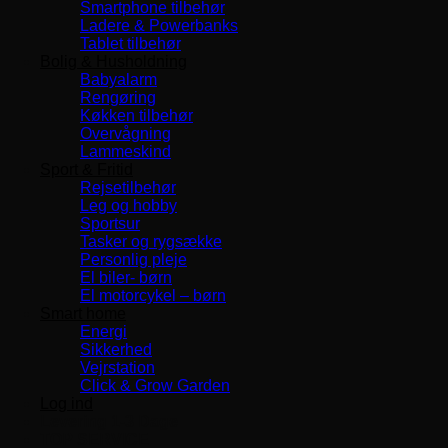
Smartphone tilbehør
Ladere & Powerbanks
Tablet tilbehør
Bolig & Husholdning
Babyalarm
Rengøring
Køkken tilbehør
Overvågning
Lammeskind
Sport & Fritid
Rejsetilbehør
Leg og hobby
Sportsur
Tasker og rygsække
Personlig pleje
El biler- børn
El motorcykel – børn
Smart home
Energi
Sikkerhed
Vejrstation
Click & Grow Garden
Log ind
Levering 1-3 Dage
TOP SERVICE