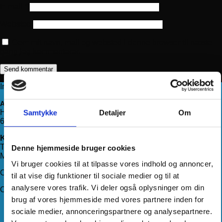
E-mail
*
Websted
Gem mit navn, mail og websted i denne browser til næste
gang jeg kommenterer.
Information
Adresse
Haderslevvej 78, st.
Samtykke
Detaljer
Om
6200 Aabenraa
Kontakt os
Telefon:
71 99 75 88
Denne hjemmeside bruger cookies
Mail:
kundeservice@hjemmeudstyr.dk
Vi bruger cookies til at tilpasse vores indhold og annoncer,
CVR: 33994680
til at vise dig funktioner til sociale medier og til at
analysere vores trafik. Vi deler også oplysninger om din
Om Hjemmeudstyr
brug af vores hjemmeside med vores partnere inden for
Om os
sociale medier, annonceringspartnere og analysepartnere.
Handelsbetingelser