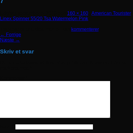
7
Udgivet
september 5, 2018
den
160 × 160
i
American Tourister
Linex Spinner 55/20 Tsa Watermelon Pink
Trackbacks er lukket, men du kan
kommenterer
.
←
Forrige
Næste
→
Skriv et svar
Din e-mailadresse vil ikke blive publiceret.
Krævede felter er
markeret med
*
Kommentar
*
Navn
*