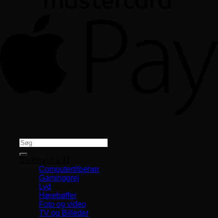
Copyright 2026 ©
CVR 33994680
Søg
efter:
Elektronik & IT
Computertilbehør
Gaminggrej
Lyd
Hørebøffer
Foto og video
TV og Billeder