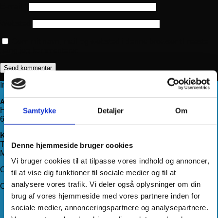
E-mail
*
Websted
Gem mit navn, mail og websted i denne browser til næste
gang jeg kommenterer.
Information
Adresse
Haderslevvej 78, st.
Samtykke
Detaljer
Om
6200 Aabenraa
Kontakt os
Telefon:
71 99 75 88
Denne hjemmeside bruger cookies
Mail:
kundeservice@hjemmeudstyr.dk
Vi bruger cookies til at tilpasse vores indhold og annoncer,
CVR: 33994680
til at vise dig funktioner til sociale medier og til at
analysere vores trafik. Vi deler også oplysninger om din
Om Hjemmeudstyr
brug af vores hjemmeside med vores partnere inden for
Om os
sociale medier, annonceringspartnere og analysepartnere.
Handelsbetingelser