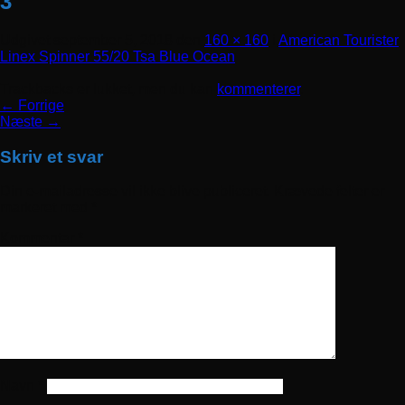
3
Udgivet
september 5, 2018
den
160 × 160
i
American Tourister
Linex Spinner 55/20 Tsa Blue Ocean
Trackbacks er lukket, men du kan
kommenterer
.
←
Forrige
Næste
→
Skriv et svar
Din e-mailadresse vil ikke blive publiceret.
Krævede felter er
markeret med
*
Kommentar
*
Navn
*