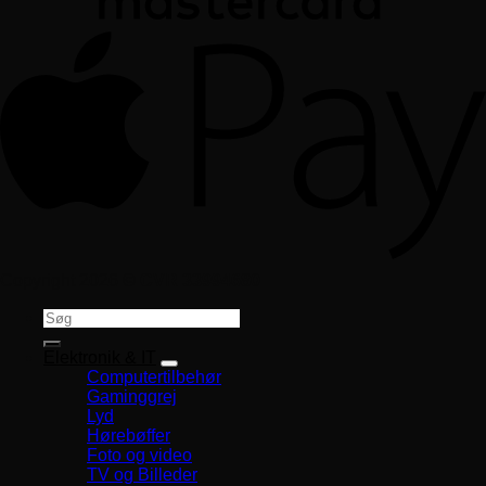
Copyright 2026 ©
CVR 33994680
Søg
efter:
Elektronik & IT
Computertilbehør
Gaminggrej
Lyd
Hørebøffer
Foto og video
TV og Billeder