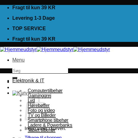
Fortsæt
Fragt til kun 39 KR
til
Levering 1-3 Dage
indhold
TOP SERVICE
Fragt til kun 39 KR
Menu
Søg
efter:
Elektronik & IT
Computertilbehør
Gaminggrej
Lyd
Hørebøffer
Foto og video
TV og Billeder
Smartphone tilbehør
Ladere & Powerbanks
Ingen varer i kurven.
Tablet tilbehør
Tilbage til shoppen