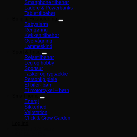
Smartphone tilbehør
Ladere & Powerbanks
Tablet tilbehør
Bolig & Husholdning
Babyalarm
Rengøring
Køkken tilbehør
Overvågning
Lammeskind
Sport & Fritid
Rejsetilbehør
Leg og hobby
Sportsur
Tasker og rygsække
Personlig pleje
El biler- børn
El motorcykel – børn
Smart home
Energi
Sikkerhed
Vejrstation
Click & Grow Garden
Log ind
Levering 1-3 Dage
TOP SERVICE