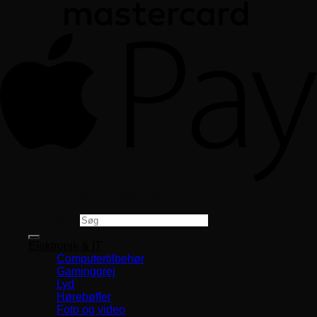
Copyright 2026 ©
CVR 33994680
Søg efter:
Elektronik & IT
Computertilbehør
Gaminggrej
Lyd
Hørebøffer
Foto og video