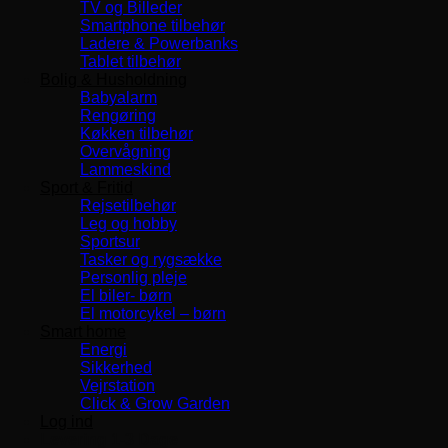
TV og Billeder
Smartphone tilbehør
Ladere & Powerbanks
Tablet tilbehør
Bolig & Husholdning
Babyalarm
Rengøring
Køkken tilbehør
Overvågning
Lammeskind
Sport & Fritid
Rejsetilbehør
Leg og hobby
Sportsur
Tasker og rygsække
Personlig pleje
El biler- børn
El motorcykel – børn
Smart home
Energi
Sikkerhed
Vejrstation
Click & Grow Garden
Log ind
Levering 1-3 Dage