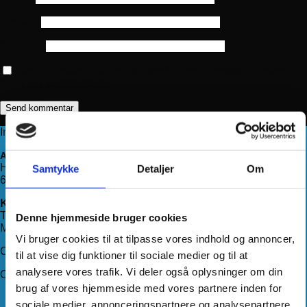
E-mail
*
Websted
Gem mit navn, mail og websted i denne browser til næste
gang jeg kommenterer.
Information
Adresse
Haderslevvej 78, st.
Samtykke
Detaljer
Om
6200 Aabenraa
Kontakt os
Telefon:
71 99 75 88
Denne hjemmeside bruger cookies
Mail:
kundeservice@hjemmeudstyr.dk
Vi bruger cookies til at tilpasse vores indhold og annoncer,
CVR: 33994680
til at vise dig funktioner til sociale medier og til at
analysere vores trafik. Vi deler også oplysninger om din
Om Hjemmeudstyr
brug af vores hjemmeside med vores partnere inden for
Om os
sociale medier, annonceringspartnere og analysepartnere.