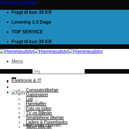
Fortsæt til indhold
Fragt til kun 39 KR
Levering 1-3 Dage
TOP SERVICE
Fragt til kun 39 KR
Menu
Søg efter:
Elektronik & IT
Computertilbehør
Gaminggrej
Lyd
Hørebøffer
Foto og video
TV og Billeder
Smartphone tilbehør
Ladere & Powerbanks
Ingen varer i kurven.
Tablet tilbehør