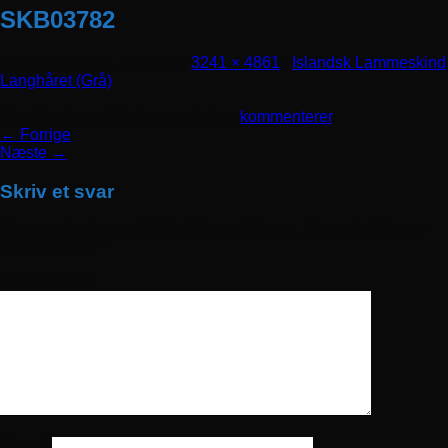
SKB03782
Udgivet
april 12, 2019
den
3241 × 4861
i
Islandsk Lammeskind
Langhåret (Grå)
Trackbacks er lukket, men du kan
kommenterer
.
←
Forrige
Næste
→
Skriv et svar
Din e-mailadresse vil ikke blive publiceret.
Krævede felter er
markeret med
*
Kommentar
*
Navn
*