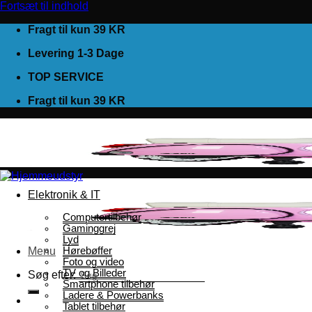
Fortsæt til indhold
Fragt til kun 39 KR
Levering 1-3 Dage
TOP SERVICE
Fragt til kun 39 KR
Elektronik & IT
Computertilbehør
Gaminggrej
Lyd
Menu
Hørebøffer
Foto og video
TV og Billeder
Søg efter:
Smartphone tilbehør
Ladere & Powerbanks
Tablet tilbehør