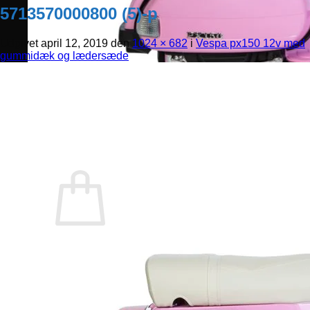
5713570000800 (5)-p
Udgivet
april 12, 2019
den
1024 × 682
i
Vespa px150 12v med
gummidæk og lædersæde
Ingen varer i kurven.
Tilbage til shoppen