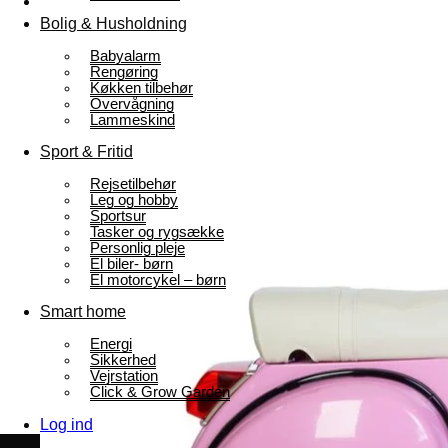
Bolig & Husholdning
Babyalarm
Rengøring
Køkken tilbehør
Overvågning
Lammeskind
Sport & Fritid
Rejsetilbehør
Leg og hobby
Sportsur
Tasker og rygsække
Personlig pleje
El biler- børn
El motorcykel – børn
Smart home
Energi
Sikkerhed
Vejrstation
Click & Grow Garden
Log ind