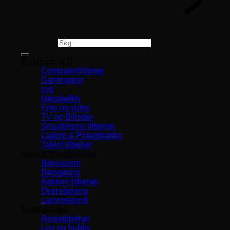
Copyright 2026 ©
CVR 33994680
Søg efter:
Elektronik & IT
Computertilbehør
Gaminggrej
Lyd
Hørebøffer
Foto og video
TV og Billeder
Smartphone tilbehør
Ladere & Powerbanks
Tablet tilbehør
Bolig & Husholdning
Babyalarm
Rengøring
Køkken tilbehør
Overvågning
Lammeskind
Sport & Fritid
Rejsetilbehør
Leg og hobby