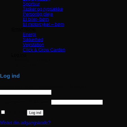
Sportsur
Tasker og rygsække
Personlig pleje
El biler- børn
El motorcykel – børn
Smart home
Energi
Sikkerhed
Vejrstation
Click & Grow Garden
Log ind
Levering 1-3 Dage
TOP SERVICE
Log ind
Brugernavn eller e-mailadresse
*
Påkrævet
Adgangskode
*
Påkrævet
Husk mig
Log ind
Mistet din adgangskode?