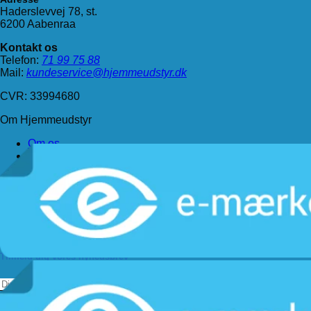
Haderslevvej 78, st.
6200 Aabenraa
Kontakt os
Telefon:
71 99 75 88
Mail:
kundeservice@hjemmeudstyr.dk
CVR: 33994680
Om Hjemmeudstyr
Om os
Handelsbetingelser
Levering
Kundeservice
Returnering
Privatlivspolitik
Følg os
Tilmeld dig vores nyhedsbrev