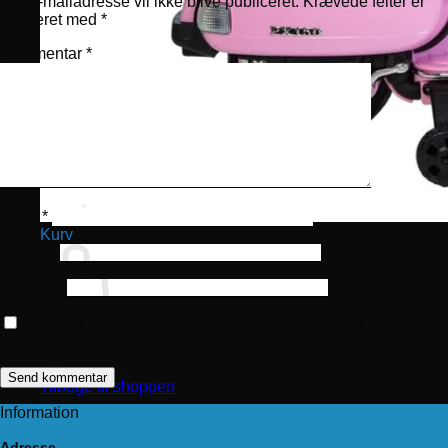
Din e-mailadresse vil ikke blive publiceret.
Krævede felter er
markeret med
*
Kommentar
*
Navn
*
Kurv
E-mail
*
Websted
Gem mit navn, mail og websted i denne browser til næste
gang jeg kommenterer.
Ingen varer i kurven.
Tilbage til shoppen
Information
Adresse