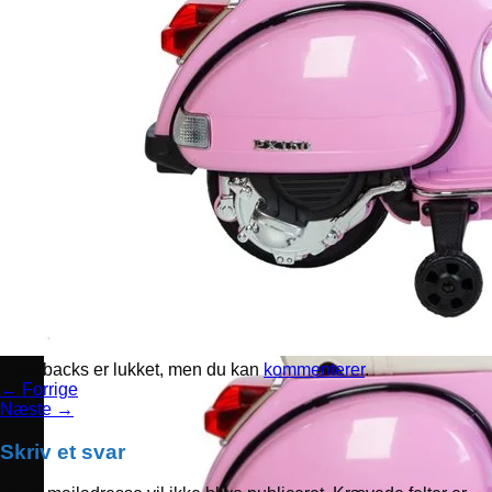
Trackbacks er lukket, men du kan
kommenterer
.
←
Forrige
Næste
→
Skriv et svar