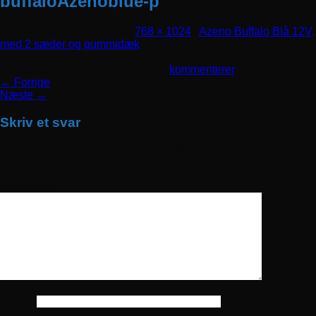
buffaloAzenoblue-p
Udgivet
april 15, 2019
den
768 × 1024
i
Azeno Buffalo Blå 12V,
med 2 sæder og gummidæk
Trackbacks er lukket, men du kan
kommenterer
.
←
Forrige
Næste
→
Skriv et svar
Din e-mailadresse vil ikke blive publiceret.
Krævede felter er
markeret med
*
Kommentar
*
Navn
*