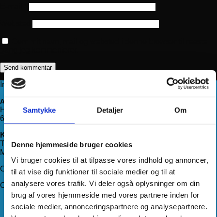
E-mail
*
Websted
Gem mit navn, mail og websted i denne browser til næste
gang jeg kommenterer.
Information
Adresse
Haderslevvej 78, st.
Samtykke
Detaljer
Om
6200 Aabenraa
Kontakt os
Telefon:
71 99 75 88
Denne hjemmeside bruger cookies
Mail:
kundeservice@hjemmeudstyr.dk
Vi bruger cookies til at tilpasse vores indhold og annoncer,
CVR: 33994680
til at vise dig funktioner til sociale medier og til at
analysere vores trafik. Vi deler også oplysninger om din
Om Hjemmeudstyr
brug af vores hjemmeside med vores partnere inden for
Om os
sociale medier, annonceringspartnere og analysepartnere.
Handelsbetingelser