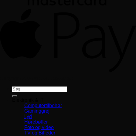
Copyright 2026 ©
CVR 33994680
Søg
efter:
Elektronik & IT
Computertilbehør
Gaminggrej
Lyd
Hørebøffer
Foto og video
TV og Billeder