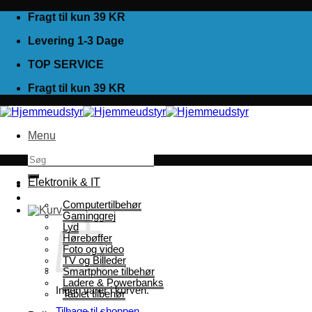
Fortsæt
Fragt til kun 39 KR
til
Levering 1-3 Dage
indhold
TOP SERVICE
Fragt til kun 39 KR
Menu
Søg
efter:
Elektronik & IT
Computertilbehør
Gaminggrej
Lyd
Hørebøffer
Foto og video
TV og Billeder
Smartphone tilbehør
Ladere & Powerbanks
Ingen varer i kurven.
Tablet tilbehør
Tilbage til shoppen