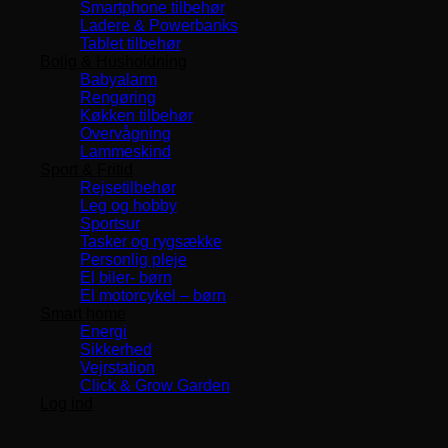
Smartphone tilbehør
Ladere & Powerbanks
Tablet tilbehør
Bolig & Husholdning
Babyalarm
Rengøring
Køkken tilbehør
Overvågning
Lammeskind
Sport & Fritid
Rejsetilbehør
Leg og hobby
Sportsur
Tasker og rygsække
Personlig pleje
El biler- børn
El motorcykel – børn
Smart home
Energi
Sikkerhed
Vejrstation
Click & Grow Garden
Log ind
Levering 1-3 Dage
TOP SERVICE