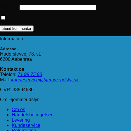
Websted
Gem mit navn, mail og websted i denne browser til næste g
Information
Adresse
Haderslevvej 78, st.
6200 Aabenraa
Kontakt os
Telefon:
71 99 75 88
Mail:
kundeservice@hjemmeudstyr.dk
CVR: 33994680
Om Hjemmeudstyr
Om os
Handelsbetingelser
Levering
Kundeservice
Returnering