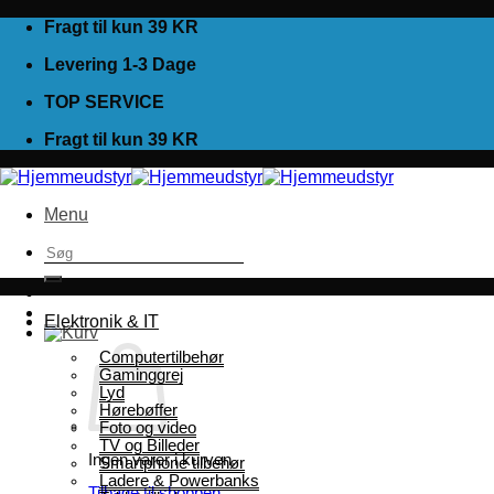
Fortsæt
Fragt til kun 39 KR
til
Levering 1-3 Dage
indhold
TOP SERVICE
Fragt til kun 39 KR
Menu
Søg
efter:
Elektronik & IT
Computertilbehør
Gaminggrej
Lyd
Hørebøffer
Foto og video
TV og Billeder
Ingen varer i kurven.
Smartphone tilbehør
Ladere & Powerbanks
Tilbage til shoppen