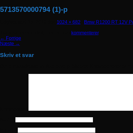
5713570000794 (1)-p
Udgivet
april 15, 2019
den
1024 × 682
i
Bmw R1200 RT 12V Pol
Trackbacks er lukket, men du kan
kommenterer
.
←
Forrige
Næste
→
Skriv et svar
Din e-mailadresse vil ikke blive publiceret.
Krævede felter er m
Kommentar
*
Navn
*
E-mail
*