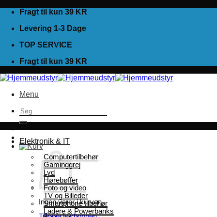
Fortsæt
Fragt til kun 39 KR
til
Levering 1-3 Dage
indhold
TOP SERVICE
Fragt til kun 39 KR
Menu
Søg
efter:
Elektronik & IT
Computertilbehør
Gaminggrej
Lyd
Hørebøffer
Foto og video
TV og Billeder
Ingen varer i kurven.
Smartphone tilbehør
Ladere & Powerbanks
Tilbage til shoppen