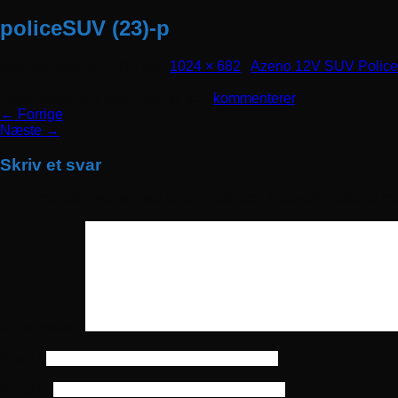
policeSUV (23)-p
Udgivet
april 16, 2019
den
1024 × 682
i
Azeno 12V SUV Polic
Trackbacks er lukket, men du kan
kommenterer
.
←
Forrige
Næste
→
Skriv et svar
Din e-mailadresse vil ikke blive publiceret.
Krævede felter er m
Kommentar
*
Navn
*
E-mail
*