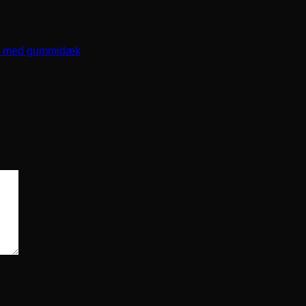
e med gummidæk
arkeret med
*