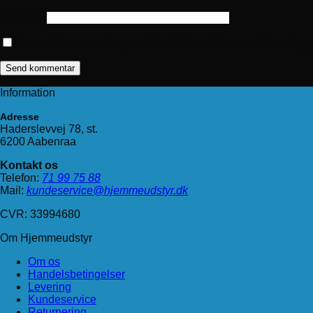
Websted
Gem mit navn, mail og websted i denne browser til næste g
Information
Adresse
Haderslevvej 78, st.
6200 Aabenraa
Kontakt os
Telefon:
71 99 75 88
Mail:
kundeservice@hjemmeudstyr.dk
CVR: 33994680
Om Hjemmeudstyr
Om os
Handelsbetingelser
Levering
Kundeservice
Returnering