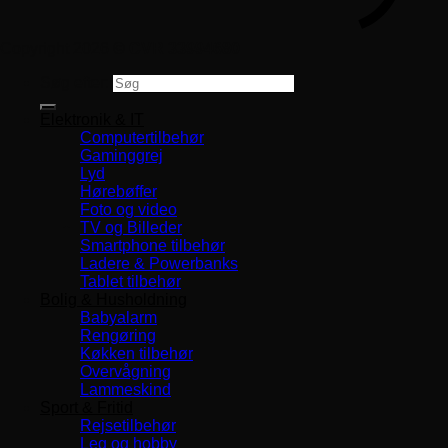
Copyright 2026 ©
CVR 33994680
Søg efter:
Elektronik & IT
Computertilbehør
Gaminggrej
Lyd
Hørebøffer
Foto og video
TV og Billeder
Smartphone tilbehør
Ladere & Powerbanks
Tablet tilbehør
Bolig & Husholdning
Babyalarm
Rengøring
Køkken tilbehør
Overvågning
Lammeskind
Sport & Fritid
Rejsetilbehør
Leg og hobby