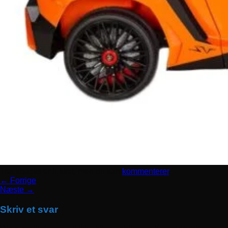
Trackbacks er lukket, men du kan
kommenterer
.
←
Forrige
Næste
→
Skriv et svar