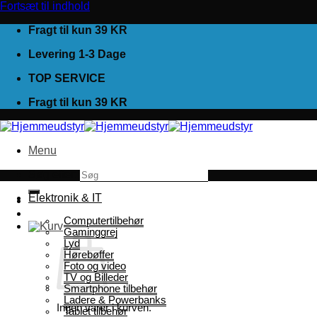
Fortsæt til indhold
Fragt til kun 39 KR
Levering 1-3 Dage
TOP SERVICE
Fragt til kun 39 KR
Menu
Søg efter:
Elektronik & IT
Computertilbehør
Gaminggrej
Lyd
Hørebøffer
Foto og video
TV og Billeder
Smartphone tilbehør
Ladere & Powerbanks
Ingen varer i kurven.
Tablet tilbehør