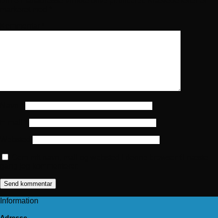
Din e-mailadresse vil ikke blive publiceret.
Krævede felter er
markeret med
*
Kommentar
*
Navn
*
E-mail
*
Websted
Gem mit navn, mail og websted i denne browser til næste
gang jeg kommenterer.
Information
Adresse