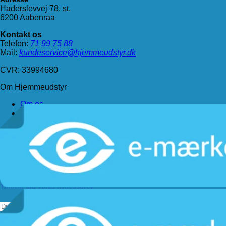
Haderslevvej 78, st.
6200 Aabenraa
Kontakt os
Telefon:
71 99 75 88
Mail:
kundeservice@hjemmeudstyr.dk
CVR: 33994680
Om Hjemmeudstyr
Om os
Handelsbetingelser
Levering
Kundeservice
Returnering
Privatlivspolitik
Følg os
Tilmeld dig vores nyhedsbrev