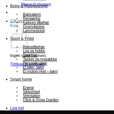
Tilbage til shoppen
Bolig & Husholdning
Babyalarm
Rengøring
Køkken tilbehør
Kurv
Overvågning
Lammeskind
Sport & Fritid
Rejsetilbehør
Leg og hobby
Sportsur
Ingen varer i kurven.
Tasker og rygsække
Personlig pleje
Tilbage til shoppen
El biler- børn
El motorcykel – børn
Smart home
Energi
Sikkerhed
Vejrstation
Click & Grow Garden
Log ind