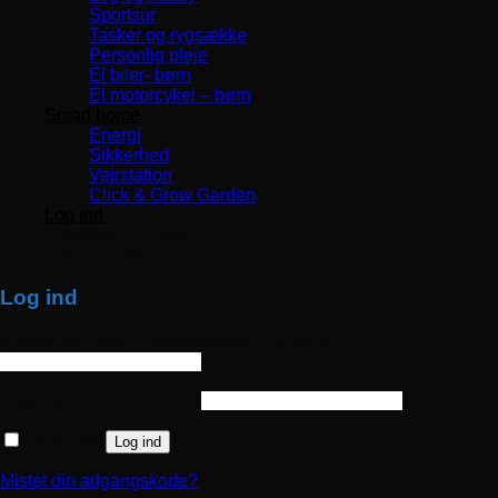
Sportsur
Tasker og rygsække
Personlig pleje
El biler- børn
El motorcykel – børn
Smart home
Energi
Sikkerhed
Vejrstation
Click & Grow Garden
Log ind
Levering 1-3 Dage
TOP SERVICE
Log ind
Brugernavn eller e-mailadresse
*
Påkrævet
Adgangskode
*
Påkrævet
Husk mig
Log ind
Mistet din adgangskode?