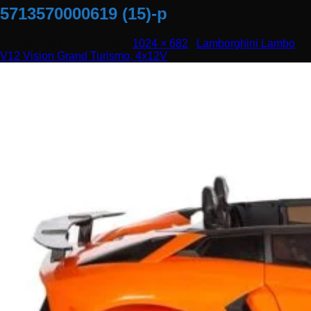
5713570000619 (15)-p
Udgivet
april 16, 2019
den
1024 × 682
i
Lamborghini Lambo
V12 Vision Grand Turismo, 4x12V