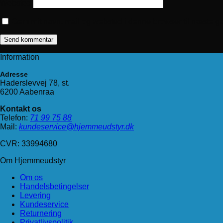
Websted
Gem mit navn, mail og websted i denne browser til næste g
Information
Adresse
Haderslevvej 78, st.
6200 Aabenraa
Kontakt os
Telefon:
71 99 75 88
Mail:
kundeservice@hjemmeudstyr.dk
CVR: 33994680
Om Hjemmeudstyr
Om os
Handelsbetingelser
Levering
Kundeservice
Returnering
Privatlivspolitik