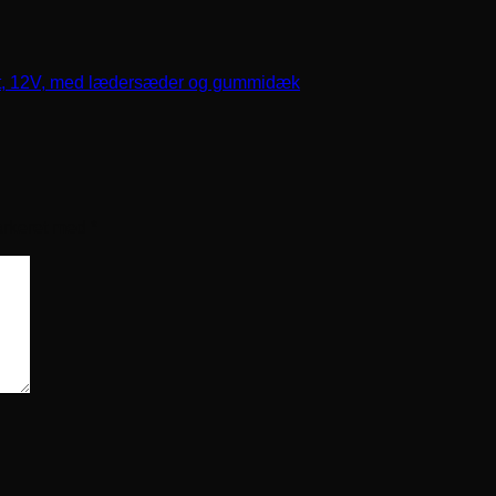
t, 12V, med lædersæder og gummidæk
arkeret med
*