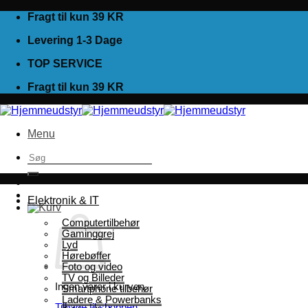
Fortsæt
Fragt til kun 39 KR
til
Levering 1-3 Dage
indhold
TOP SERVICE
Fragt til kun 39 KR
Menu
Søg
efter:
Elektronik & IT
Computertilbehør
Gaminggrej
Lyd
Hørebøffer
Foto og video
TV og Billeder
Ingen varer i kurven.
Smartphone tilbehør
Ladere & Powerbanks
Tilbage til shoppen