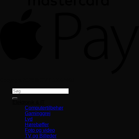
Copyright 2026 ©
CVR 33994680
Søg
efter:
Elektronik & IT
Computertilbehør
Gaminggrej
Lyd
Hørebøffer
Foto og video
TV og Billeder