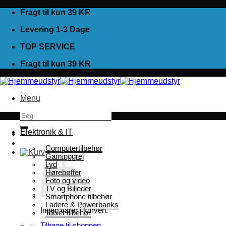
Fortsæt
Fragt til kun 39 KR
til
Levering 1-3 Dage
indhold
TOP SERVICE
Fragt til kun 39 KR
Menu
Søg
efter:
Elektronik & IT
Computertilbehør
Gaminggrej
Lyd
Hørebøffer
Foto og video
TV og Billeder
Smartphone tilbehør
Ladere & Powerbanks
Ingen varer i kurven.
Tablet tilbehør
Tilbage til shoppen