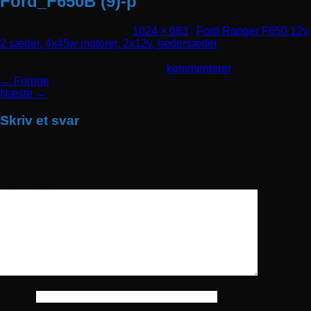
Ford_F650B (9)-p
Udgivet
april 17, 2019
den
1024 × 683
i
Ford Ranger F650 12v,
2 sæder, 4x45w motorer, 2x12v, lædersæder
Trackbacks er lukket, men du kan
kommenterer
.
←
Forrige
Næste
→
Skriv et svar
Din e-mailadresse vil ikke blive publiceret.
Krævede felter er
markeret med
*
Kommentar
*
Navn
*