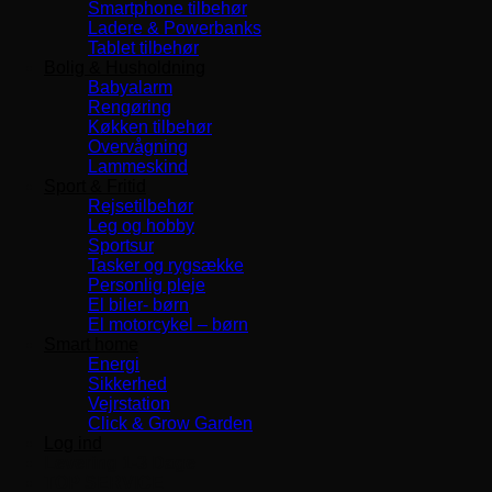
Smartphone tilbehør
Ladere & Powerbanks
Tablet tilbehør
Bolig & Husholdning
Babyalarm
Rengøring
Køkken tilbehør
Overvågning
Lammeskind
Sport & Fritid
Rejsetilbehør
Leg og hobby
Sportsur
Tasker og rygsække
Personlig pleje
El biler- børn
El motorcykel – børn
Smart home
Energi
Sikkerhed
Vejrstation
Click & Grow Garden
Log ind
Levering 1-3 Dage
TOP SERVICE