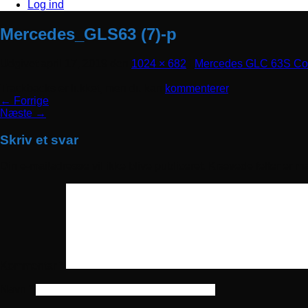
Log ind
Mercedes_GLS63 (7)-p
Udgivet
april 17, 2019
den
1024 × 682
i
Mercedes GLC 63S Coupe
Trackbacks er lukket, men du kan
kommenterer
.
←
Forrige
Næste
→
Skriv et svar
Din e-mailadresse vil ikke blive publiceret.
Krævede felter er m
Kommentar
*
Navn
*