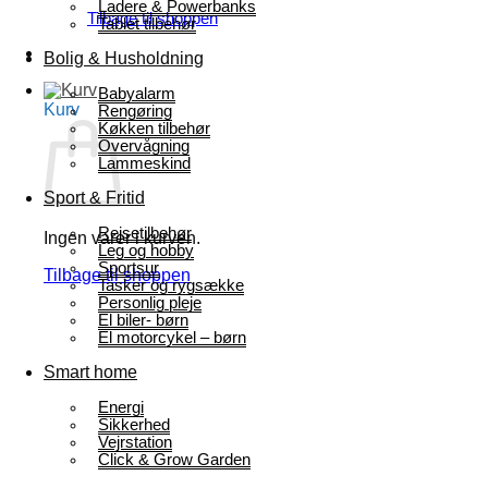
Ladere & Powerbanks
Tilbage til shoppen
Tablet tilbehør
Bolig & Husholdning
Babyalarm
Kurv
Rengøring
Køkken tilbehør
Overvågning
Lammeskind
Sport & Fritid
Rejsetilbehør
Ingen varer i kurven.
Leg og hobby
Sportsur
Tilbage til shoppen
Tasker og rygsække
Personlig pleje
El biler- børn
El motorcykel – børn
Smart home
Energi
Sikkerhed
Vejrstation
Click & Grow Garden