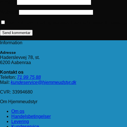
E-mail
*
Websted
Gem mit navn, mail og websted i denne browser til næste g
Information
Adresse
Haderslevvej 78, st.
6200 Aabenraa
Kontakt os
Telefon:
71 99 75 88
Mail:
kundeservice@hjemmeudstyr.dk
CVR: 33994680
Om Hjemmeudstyr
Om os
Handelsbetingelser
Levering
Kundeservice