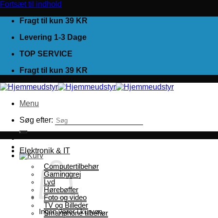
Fortsæt til indhold
Fragt til kun 39 KR
Levering 1-3 Dage
TOP SERVICE
Fragt til kun 39 KR
Menu
Søg efter:
Elektronik & IT
Computertilbehør
Gaminggrej
Lyd
Hørebøffer
Foto og video
TV og Billeder
Ingen varer i kurven.
Smartphone tilbehør