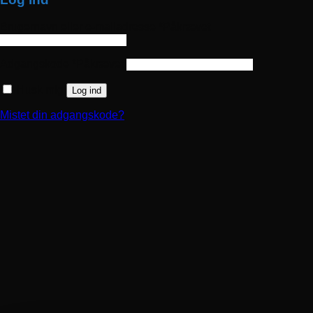
Brugernavn eller e-mailadresse
*
Påkrævet
Adgangskode
*
Påkrævet
Husk mig
Log ind
Mistet din adgangskode?