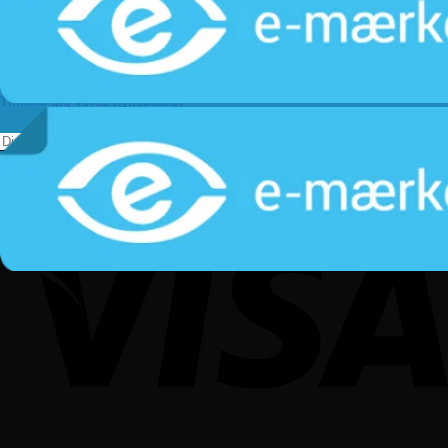
Returnering
Privatlivspolitik
Følg os
Tilmeld dig vores nyhedsbrev