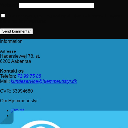
Websted
Gem mit navn, mail og websted i denne browser til næste
gang jeg kommenterer.
Information
Adresse
Haderslevvej 78, st.
6200 Aabenraa
Kontakt os
Telefon:
71 99 75 88
Mail:
kundeservice@hjemmeudstyr.dk
CVR: 33994680
Om Hjemmeudstyr
Om os
Handelsbetingelser
Levering
Kundeservice