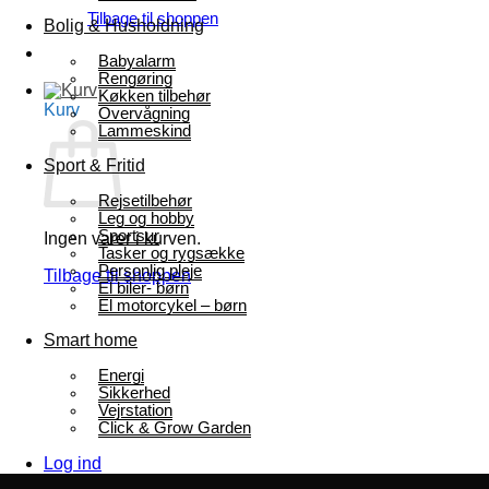
Tilbage til shoppen
Bolig & Husholdning
Babyalarm
Rengøring
Køkken tilbehør
Kurv
Overvågning
Lammeskind
Sport & Fritid
Rejsetilbehør
Leg og hobby
Sportsur
Ingen varer i kurven.
Tasker og rygsække
Personlig pleje
Tilbage til shoppen
El biler- børn
El motorcykel – børn
Smart home
Energi
Sikkerhed
Vejrstation
Click & Grow Garden
Log ind