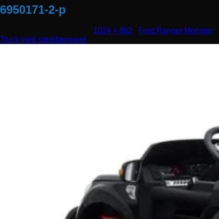
6950171-2-p
Udgivet
april 17, 2019
den
1024 × 862
i
Ford Ranger Monster
Truck med støddæmpere