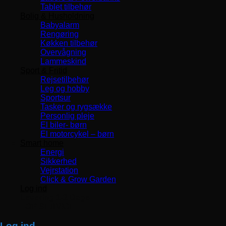
Tablet tilbehør
Bolig & Husholdning
Babyalarm
Rengøring
Køkken tilbehør
Overvågning
Lammeskind
Sport & Fritid
Rejsetilbehør
Leg og hobby
Sportsur
Tasker og rygsække
Personlig pleje
El biler- børn
El motorcykel – børn
Smart home
Energi
Sikkerhed
Vejrstation
Click & Grow Garden
Log ind
Levering 1-3 Dage
TOP SERVICE
Log ind