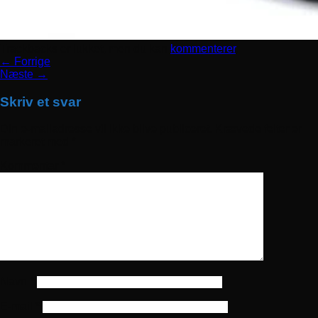
Trackbacks er lukket, men du kan
kommenterer
.
←
Forrige
Næste
→
Skriv et svar
Din e-mailadresse vil ikke blive publiceret.
Krævede felter er
markeret med
*
Kommentar
*
Navn
*
E-mail
*