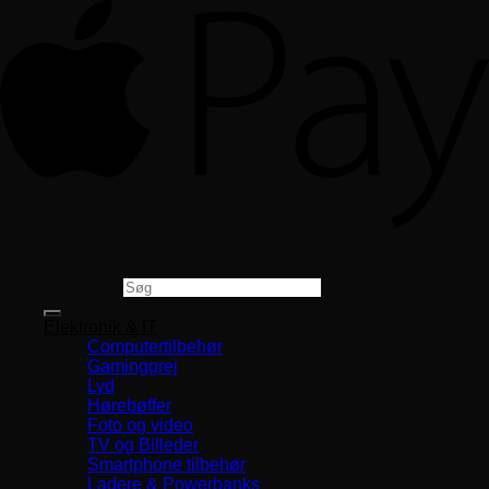
Copyright 2026 ©
CVR 33994680
Søg efter:
Elektronik & IT
Computertilbehør
Gaminggrej
Lyd
Hørebøffer
Foto og video
TV og Billeder
Smartphone tilbehør
Ladere & Powerbanks