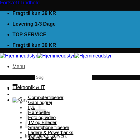
Fortsæt til indhold
Fragt til kun 39 KR
Levering 1-3 Dage
TOP SERVICE
Fragt til kun 39 KR
Menu
Søg efter:
Elektronik & IT
Computertilbehør
Gaminggrej
Lyd
Hørebøffer
Foto og video
TV og Billeder
Smartphone tilbehør
Ladere & Powerbanks
Ingen varer i kurven.
Tablet tilbehør