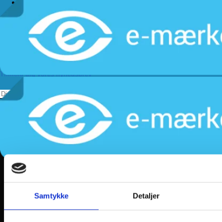
Handelsbetingelser
Levering
Kundeservice
Returnering
Privatlivspolitik
Følg os
Tilmeld dig vores nyhedsbrev
Samtykke
Detaljer