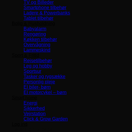
TV og Billeder
Smartphone tilbehør
Ladere & Powerbanks
Tablet tilbehør
Bolig & Husholdning
Babyalarm
Rengøring
Køkken tilbehør
Overvågning
Lammeskind
Sport & Fritid
Rejsetilbehør
Leg og hobby
Sportsur
Tasker og rygsække
Personlig pleje
El biler- børn
El motorcykel – børn
Smart home
Energi
Sikkerhed
Vejrstation
Click & Grow Garden
Log ind
Levering 1-3 Dage