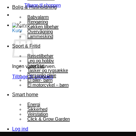
Tilbage til shoppen
Bolig & Husholdning
Babyalarm
Rengøring
Køkken tilbehør
Kurv
Overvågning
Lammeskind
Sport & Fritid
Rejsetilbehør
Leg og hobby
Sportsur
Ingen varer i kurven.
Tasker og rygsække
Personlig pleje
Tilbage til shoppen
El biler- børn
El motorcykel – børn
Smart home
Energi
Sikkerhed
Vejrstation
Click & Grow Garden
Log ind