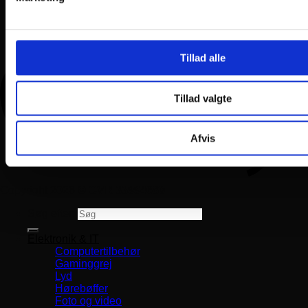
Tillad alle
Tillad valgte
Afvis
Copyright 2026 ©
CVR 33994680
Søg efter:
Elektronik & IT
Computertilbehør
Gaminggrej
Lyd
Hørebøffer
Foto og video