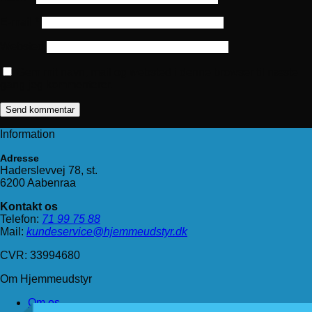
E-mail
*
Websted
Gem mit navn, mail og websted i denne browser til næste
gang jeg kommenterer.
Information
Adresse
Haderslevvej 78, st.
6200 Aabenraa
Kontakt os
Telefon:
71 99 75 88
Mail:
kundeservice@hjemmeudstyr.dk
CVR: 33994680
Om Hjemmeudstyr
Om os