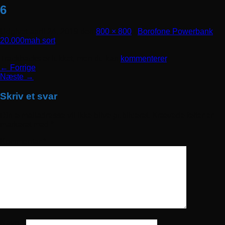
6
Udgivet
april 24, 2019
den
800 × 800
i
Borofone Powerbank
20.000mah sort
Trackbacks er lukket, men du kan
kommenterer
.
←
Forrige
Næste
→
Skriv et svar
Din e-mailadresse vil ikke blive publiceret.
Krævede felter er
markeret med
*
Kommentar
*
Navn
*