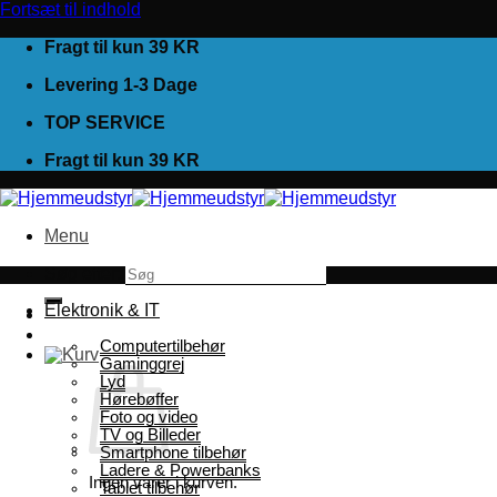
Fortsæt til indhold
Fragt til kun 39 KR
Levering 1-3 Dage
TOP SERVICE
Fragt til kun 39 KR
Menu
Søg efter:
Elektronik & IT
Computertilbehør
Gaminggrej
Lyd
Hørebøffer
Foto og video
TV og Billeder
Smartphone tilbehør
Ladere & Powerbanks
Ingen varer i kurven.
Tablet tilbehør