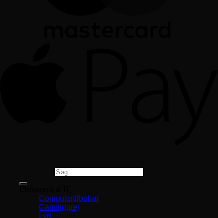
Copyright 2026 ©
CVR 33994680
Søg efter:
Elektronik & IT
Computertilbehør
Gaminggrej
Lyd