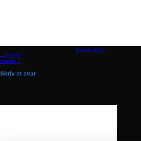
Trackbacks er lukket, men du kan
kommenterer
.
←
Forrige
Næste
→
Skriv et svar
Din e-mailadresse vil ikke blive publiceret.
Krævede felter er
markeret med
*
Kommentar
*