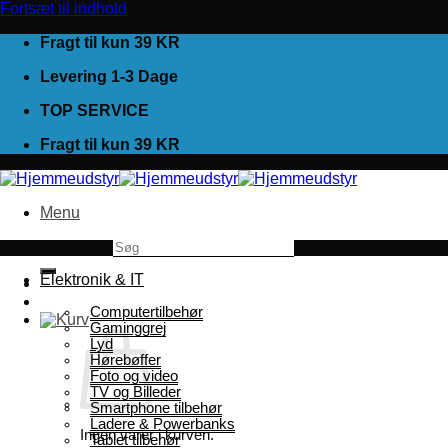
Fortsæt til indhold
Fragt til kun 39 KR
Levering 1-3 Dage
TOP SERVICE
Fragt til kun 39 KR
Menu
Søg efter:
Elektronik & IT
Computertilbehør
Gaminggrej
Lyd
Hørebøffer
Foto og video
TV og Billeder
Smartphone tilbehør
Ladere & Powerbanks
Ingen varer i kurven.
Tablet tilbehør