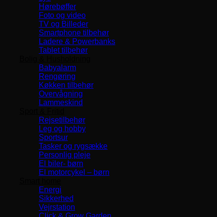
Hørebøffer
Foto og video
TV og Billeder
Smartphone tilbehør
Ladere & Powerbanks
Tablet tilbehør
Bolig & Husholdning
Babyalarm
Rengøring
Køkken tilbehør
Overvågning
Lammeskind
Sport & Fritid
Rejsetilbehør
Leg og hobby
Sportsur
Tasker og rygsække
Personlig pleje
El biler- børn
El motorcykel – børn
Smart home
Energi
Sikkerhed
Vejrstation
Click & Grow Garden