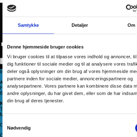
Navn
*
E-mail
*
Samtykke
Detaljer
Om
Websted
Gem mit navn, mail og websted i denne browser til næste
Denne hjemmeside bruger cookies
gang jeg kommenterer.
Vi bruger cookies til at tilpasse vores indhold og annoncer, til
dig funktioner til sociale medier og til at analysere vores trafi
deler også oplysninger om din brug af vores hjemmeside me
Information
partnere inden for sociale medier, annonceringspartnere og
Adresse
analysepartnere. Vores partnere kan kombinere disse data 
Haderslevvej 78, st.
andre oplysninger, du har givet dem, eller som de har indsaml
6200 Aabenraa
din brug af deres tjenester.
Kontakt os
Telefon:
71 99 75 88
Mail:
kundeservice@hjemmeudstyr.dk
Samtykkevalg
CVR: 33994680
Nødvendig
Om Hjemmeudstyr