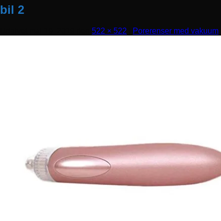
bil 2
Udgivet
maj 19, 2019
den
522 × 522
i
Porerenser med vakuum