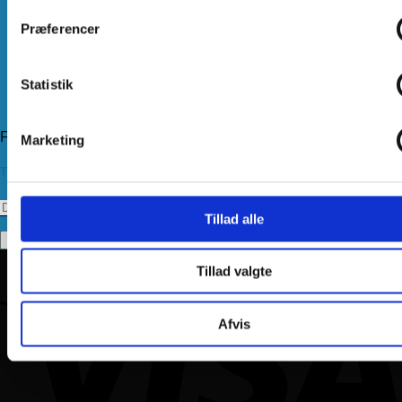
Om os
Præferencer
Handelsbetingelser
Levering
Kundeservice
Statistik
Returnering
Privatlivspolitik
Følg os
Marketing
Tilmeld dig vores nyhedsbrev
Tillad alle
Tillad valgte
Afvis