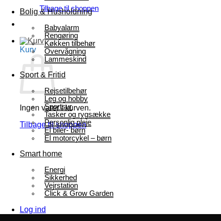
Tilbage til shoppen
Bolig & Husholdning
Babyalarm
Rengøring
Køkken tilbehør
Kurv
Overvågning
Lammeskind
Sport & Fritid
Rejsetilbehør
Leg og hobby
Sportsur
Ingen varer i kurven.
Tasker og rygsække
Personlig pleje
Tilbage til shoppen
El biler- børn
El motorcykel – børn
Smart home
Energi
Sikkerhed
Vejrstation
Click & Grow Garden
Log ind