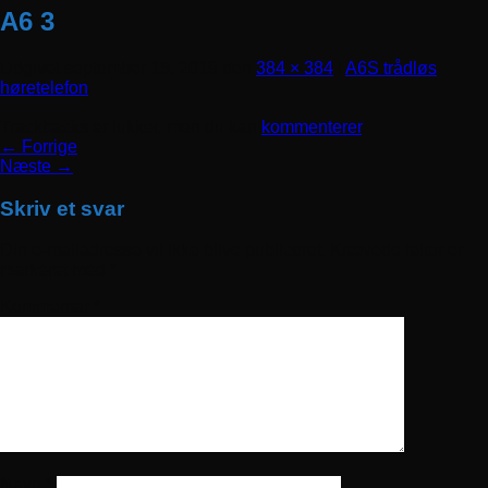
A6 3
Udgivet
september 15, 2019
den
384 × 384
i
A6S trådløs
høretelefon
Trackbacks er lukket, men du kan
kommenterer
.
←
Forrige
Næste
→
Skriv et svar
Din e-mailadresse vil ikke blive publiceret.
Krævede felter er
markeret med
*
Kommentar
*
Navn
*