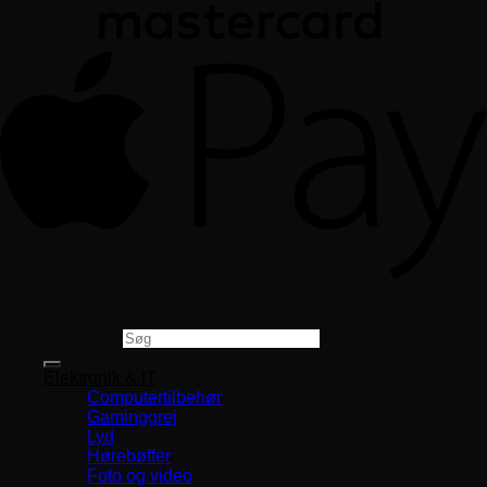
Copyright 2026 ©
CVR 33994680
Søg efter:
Elektronik & IT
Computertilbehør
Gaminggrej
Lyd
Hørebøffer
Foto og video