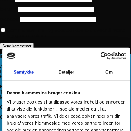
E-mail
*
Websted
Gem mit navn, mail og websted i denne browser til næste
gang jeg kommenterer.
Information
Adresse
Haderslevvej 78, st.
Samtykke
Detaljer
Om
6200 Aabenraa
Kontakt os
Telefon:
71 99 75 88
Denne hjemmeside bruger cookies
Mail:
kundeservice@hjemmeudstyr.dk
Vi bruger cookies til at tilpasse vores indhold og annoncer,
CVR: 33994680
til at vise dig funktioner til sociale medier og til at
analysere vores trafik. Vi deler også oplysninger om din
Om Hjemmeudstyr
brug af vores hjemmeside med vores partnere inden for
Om os
sociale medier, annonceringspartnere og analysepartnere.