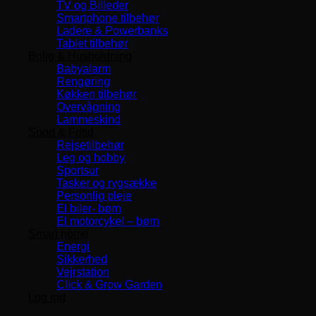
TV og Billeder
Smartphone tilbehør
Ladere & Powerbanks
Tablet tilbehør
Bolig & Husholdning
Babyalarm
Rengøring
Køkken tilbehør
Overvågning
Lammeskind
Sport & Fritid
Rejsetilbehør
Leg og hobby
Sportsur
Tasker og rygsække
Personlig pleje
El biler- børn
El motorcykel – børn
Smart home
Energi
Sikkerhed
Vejrstation
Click & Grow Garden
Log ind
Levering 1-3 Dage