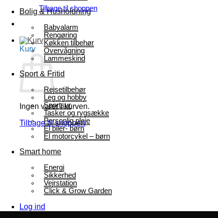
Tilbage til shoppen
Bolig & Husholdning
Babyalarm
Rengøring
Køkken tilbehør
Kurv
Overvågning
Lammeskind
Sport & Fritid
Rejsetilbehør
Leg og hobby
Sportsur
Ingen varer i kurven.
Tasker og rygsække
Personlig pleje
Tilbage til shoppen
El biler- børn
El motorcykel – børn
Smart home
Energi
Sikkerhed
Vejrstation
Click & Grow Garden
Log ind