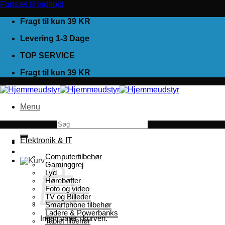
Fortsæt til indhold
Fragt til kun 39 KR
Levering 1-3 Dage
TOP SERVICE
Fragt til kun 39 KR
Menu
Søg efter:
Elektronik & IT
Computertilbehør
Gaminggrej
Lyd
Hørebøffer
Foto og video
TV og Billeder
Smartphone tilbehør
Ladere & Powerbanks
Ingen varer i kurven.
Tablet tilbehør