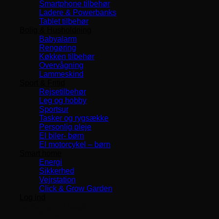
Smartphone tilbehør
Ladere & Powerbanks
Tablet tilbehør
Bolig & Husholdning
Babyalarm
Rengøring
Køkken tilbehør
Overvågning
Lammeskind
Sport & Fritid
Rejsetilbehør
Leg og hobby
Sportsur
Tasker og rygsække
Personlig pleje
El biler- børn
El motorcykel – børn
Smart home
Energi
Sikkerhed
Vejrstation
Click & Grow Garden
Log ind
Levering 1-3 Dage
TOP SERVICE