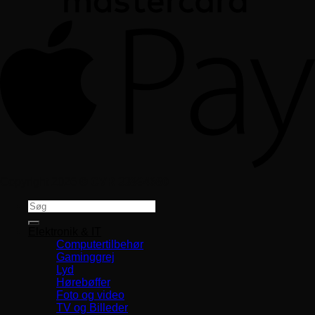
Copyright 2026 ©
CVR 33994680
Søg
efter:
Elektronik & IT
Computertilbehør
Gaminggrej
Lyd
Hørebøffer
Foto og video
TV og Billeder