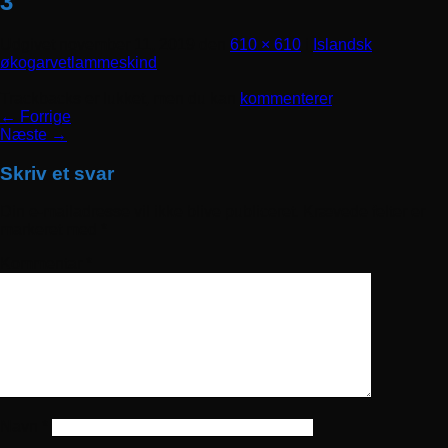
3
Udgivet
november 11, 2019
den
610 × 610
i
Islandsk
økogarvetlammeskind
Trackbacks er lukket, men du kan
kommenterer
.
←
Forrige
Næste
→
Skriv et svar
Din e-mailadresse vil ikke blive publiceret.
Krævede felter er
markeret med
*
Kommentar
*
Navn
*