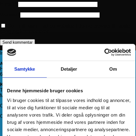
E-mail
*
Websted
Gem mit navn, mail og websted i denne browser til næste
gang jeg kommenterer.
Information
Adresse
Haderslevvej 78, st.
Samtykke
Detaljer
Om
6200 Aabenraa
Kontakt os
Telefon:
71 99 75 88
Denne hjemmeside bruger cookies
Mail:
kundeservice@hjemmeudstyr.dk
Vi bruger cookies til at tilpasse vores indhold og annoncer,
CVR: 33994680
til at vise dig funktioner til sociale medier og til at
analysere vores trafik. Vi deler også oplysninger om din
Om Hjemmeudstyr
brug af vores hjemmeside med vores partnere inden for
Om os
sociale medier, annonceringspartnere og analysepartnere.
Handelsbetingelser