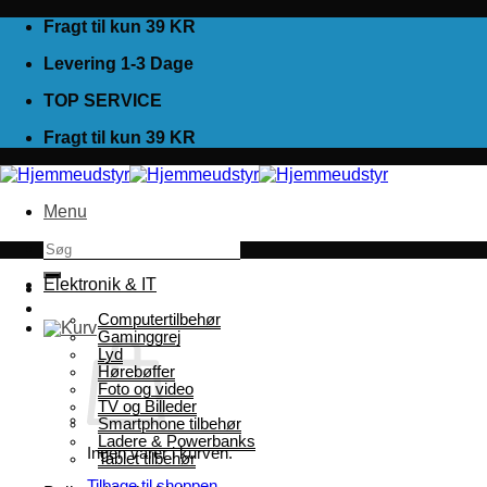
Fortsæt
Fragt til kun 39 KR
til
Levering 1-3 Dage
indhold
TOP SERVICE
Fragt til kun 39 KR
Menu
Søg
efter:
Elektronik & IT
Computertilbehør
Gaminggrej
Lyd
Hørebøffer
Foto og video
TV og Billeder
Smartphone tilbehør
Ladere & Powerbanks
Ingen varer i kurven.
Tablet tilbehør
Tilbage til shoppen