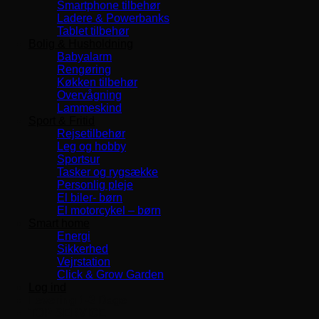
Smartphone tilbehør
Ladere & Powerbanks
Tablet tilbehør
Bolig & Husholdning
Babyalarm
Rengøring
Køkken tilbehør
Overvågning
Lammeskind
Sport & Fritid
Rejsetilbehør
Leg og hobby
Sportsur
Tasker og rygsække
Personlig pleje
El biler- børn
El motorcykel – børn
Smart home
Energi
Sikkerhed
Vejrstation
Click & Grow Garden
Log ind
Levering 1-3 Dage
TOP SERVICE