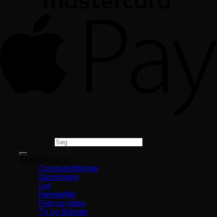
Copyright 2026 ©
CVR 33994680
Søg efter:
Elektronik & IT
Computertilbehør
Gaminggrej
Lyd
Hørebøffer
Foto og video
TV og Billeder