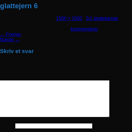
glattejern 6
Udgivet
marts 5, 2020
den
1500 × 1500
i
3i1 glattebørste
Trackbacks er lukket, men du kan
kommenterer
.
←
Forrige
Næste
→
Skriv et svar
Din e-mailadresse vil ikke blive publiceret.
Krævede felter er
markeret med
*
Kommentar
*
Navn
*