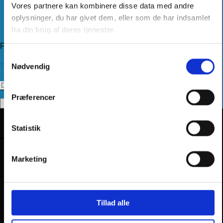
Levering
Vores partnere kan kombinere disse data med andre
Kundeservice
oplysninger, du har givet dem, eller som de har indsamlet
Returnering
fra din brug af deres tjenester.
Privatlivspolitik
Følg os
Samtykkevalg
Tilmeld dig vores nyhedsbrev
Nødvendig
Præferencer
Statistik
Marketing
Tillad alle