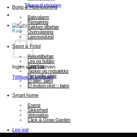
Tilbage til shoppen
Bolig & Husholdning
Babyalarm
Rengøring
Køkken tilbehør
Kurv
Overvågning
Lammeskind
Sport & Fritid
Rejsetilbehør
Leg og hobby
Sportsur
Ingen varer i kurven.
Tasker og rygsække
Personlig pleje
Tilbage til shoppen
El biler- børn
El motorcykel – børn
Smart home
Energi
Sikkerhed
Vejrstation
Click & Grow Garden
Log ind