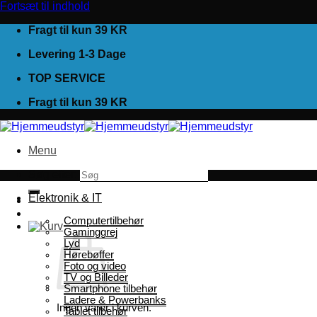
Fortsæt til indhold
Fragt til kun 39 KR
Levering 1-3 Dage
TOP SERVICE
Fragt til kun 39 KR
Menu
Søg efter:
Elektronik & IT
Computertilbehør
Gaminggrej
Lyd
Hørebøffer
Foto og video
TV og Billeder
Smartphone tilbehør
Ladere & Powerbanks
Ingen varer i kurven.
Tablet tilbehør