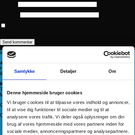
E-mail
*
Websted
Gem mit navn, mail og websted i denne browser til næste
gang jeg kommenterer.
Information
Adresse
Haderslevvej 78, st.
Samtykke
Detaljer
Om
6200 Aabenraa
Kontakt os
Telefon:
71 99 75 88
Denne hjemmeside bruger cookies
Mail:
kundeservice@hjemmeudstyr.dk
Vi bruger cookies til at tilpasse vores indhold og annoncer,
CVR: 33994680
til at vise dig funktioner til sociale medier og til at
Om Hjemmeudstyr
analysere vores trafik. Vi deler også oplysninger om din
brug af vores hjemmeside med vores partnere inden for
Om os
sociale medier, annonceringspartnere og analysepartnere.
Handelsbetingelser