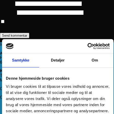
E-mail
*
Websted
Gem mit navn, mail og websted i denne browser til næste
gang jeg kommenterer.
Information
Adresse
Haderslevvej 78, st.
Samtykke
Detaljer
Om
6200 Aabenraa
Kontakt os
Telefon:
71 99 75 88
Denne hjemmeside bruger cookies
Mail:
kundeservice@hjemmeudstyr.dk
Vi bruger cookies til at tilpasse vores indhold og annoncer,
CVR: 33994680
til at vise dig funktioner til sociale medier og til at
Om Hjemmeudstyr
analysere vores trafik. Vi deler også oplysninger om din
brug af vores hjemmeside med vores partnere inden for
Om os
sociale medier, annonceringspartnere og analysepartnere.
Handelsbetingelser