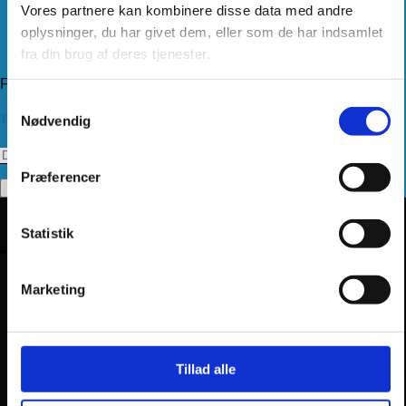
Levering
Vores partnere kan kombinere disse data med andre
Kundeservice
oplysninger, du har givet dem, eller som de har indsamlet
Returnering
fra din brug af deres tjenester.
Privatlivspolitik
Følg os
Samtykkevalg
Tilmeld dig vores nyhedsbrev
Nødvendig
Præferencer
Statistik
Marketing
Tillad alle