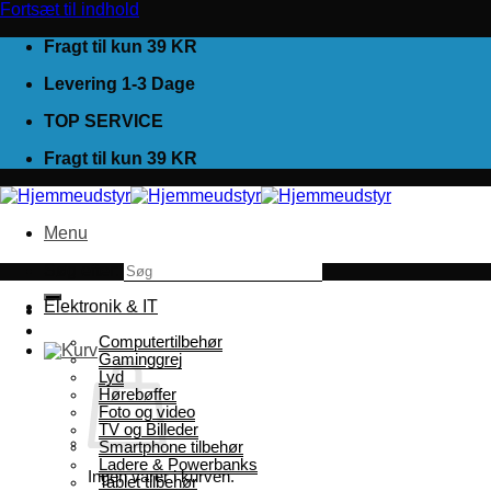
Fortsæt til indhold
Fragt til kun 39 KR
Levering 1-3 Dage
TOP SERVICE
Fragt til kun 39 KR
Menu
Søg efter:
Elektronik & IT
Computertilbehør
Gaminggrej
Lyd
Hørebøffer
Foto og video
TV og Billeder
Smartphone tilbehør
Ladere & Powerbanks
Ingen varer i kurven.
Tablet tilbehør