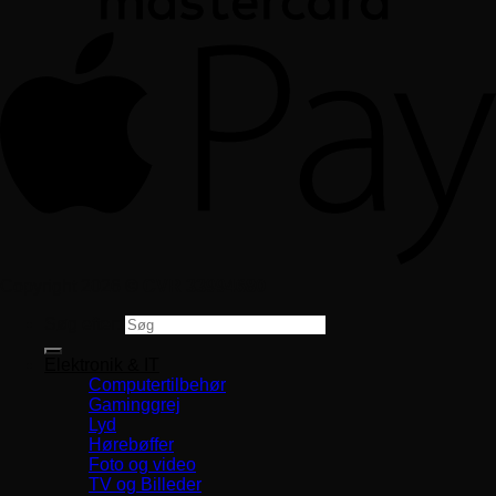
Copyright 2026 ©
CVR 33994680
Søg efter:
Elektronik & IT
Computertilbehør
Gaminggrej
Lyd
Hørebøffer
Foto og video
TV og Billeder