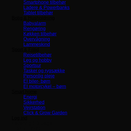
Smartphone tilbehør
Ladere & Powerbanks
Tablet tilbehør
Bolig & Husholdning
Babyalarm
Rengøring
Køkken tilbehør
Overvågning
Lammeskind
Sport & Fritid
Rejsetilbehør
Leg og hobby
Sportsur
Tasker og rygsække
Personlig pleje
El biler- børn
El motorcykel – børn
Smart home
Energi
Sikkerhed
Vejrstation
Click & Grow Garden
Log ind
Levering 1-3 Dage
TOP SERVICE