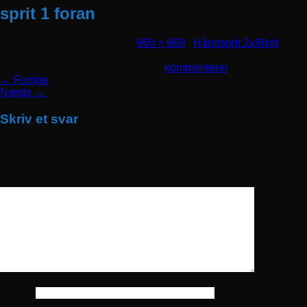
sprit 1 foran
Udgivet
marts 23, 2020
den
960 × 960
i
Håndsprit 2x80ml
Trackbacks er lukket, men du kan
kommenterer
.
←
Forrige
Næste
→
Skriv et svar
Din e-mailadresse vil ikke blive publiceret.
Krævede felter er
markeret med
*
Kommentar
*
Navn
*