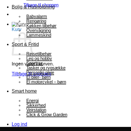
Tilbage til shoppen
Bolig & Husholdning
Babyalarm
Rengøring
Køkken tilbehør
Kurv
Overvågning
Lammeskind
Sport & Fritid
Rejsetilbehør
Leg og hobby
Sportsur
Ingen varer i kurven.
Tasker og rygsække
Personlig pleje
Tilbage til shoppen
El biler- børn
El motorcykel – børn
Smart home
Energi
Sikkerhed
Vejrstation
Click & Grow Garden
Log ind