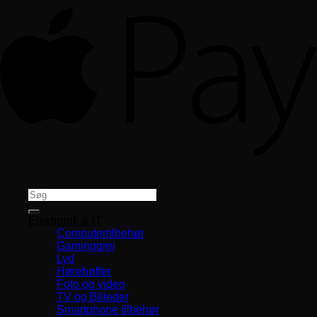
Copyright 2026 ©
CVR 33994680
Søg
efter:
Elektronik & IT
Computertilbehør
Gaminggrej
Lyd
Hørebøffer
Foto og video
TV og Billeder
Smartphone tilbehør