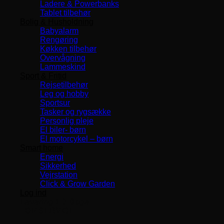
Ladere & Powerbanks
Tablet tilbehør
Bolig & Husholdning
Babyalarm
Rengøring
Køkken tilbehør
Overvågning
Lammeskind
Sport & Fritid
Rejsetilbehør
Leg og hobby
Sportsur
Tasker og rygsække
Personlig pleje
El biler- børn
El motorcykel – børn
Smart home
Energi
Sikkerhed
Vejrstation
Click & Grow Garden
Log ind
Levering 1-3 Dage
TOP SERVICE