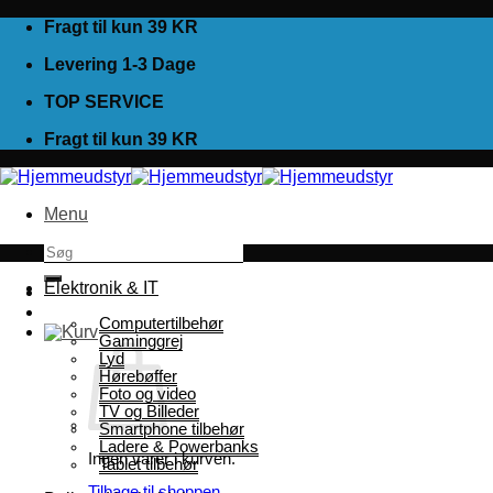
Fortsæt
Fragt til kun 39 KR
til
Levering 1-3 Dage
indhold
TOP SERVICE
Fragt til kun 39 KR
Menu
Søg
efter:
Elektronik & IT
Computertilbehør
Gaminggrej
Lyd
Hørebøffer
Foto og video
TV og Billeder
Smartphone tilbehør
Ladere & Powerbanks
Ingen varer i kurven.
Tablet tilbehør
Tilbage til shoppen