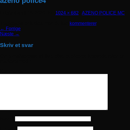
azeno police4
Udgivet
april 16, 2020
den
1024 × 682
i
AZENO POLICE MC
Trackbacks er lukket, men du kan
kommenterer
.
←
Forrige
Næste
→
Skriv et svar
Din e-mailadresse vil ikke blive publiceret.
Krævede felter er
markeret med
*
Kommentar
*
Navn
*
E-mail
*