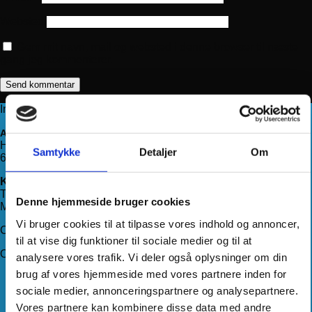
Websted
Gem mit navn, mail og websted i denne browser til næste
gang jeg kommenterer.
Information
Adresse
Haderslevvej 78, st.
Samtykke
Detaljer
Om
6200 Aabenraa
Kontakt os
Telefon:
71 99 75 88
Denne hjemmeside bruger cookies
Mail:
kundeservice@hjemmeudstyr.dk
Vi bruger cookies til at tilpasse vores indhold og annoncer,
CVR: 33994680
til at vise dig funktioner til sociale medier og til at
Om Hjemmeudstyr
analysere vores trafik. Vi deler også oplysninger om din
brug af vores hjemmeside med vores partnere inden for
Om os
sociale medier, annonceringspartnere og analysepartnere.
Handelsbetingelser
Levering
Vores partnere kan kombinere disse data med andre