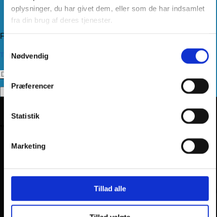
Kundeservice
oplysninger, du har givet dem, eller som de har indsamlet
Returnering
fra din brug af deres tjenester.
Privatlivspolitik
Følg os
Samtykkevalg
Tilmeld dig vores nyhedsbrev
Nødvendig
Præferencer
Statistik
Marketing
Tillad alle
Tillad valgte