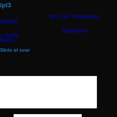
ipl3
Udgivet
april 19, 2020
den
800 × 729
i
IPL permenent
hårfjerner
Trackbacks er lukket, men du kan
kommenterer
.
←
Forrige
Næste
→
Skriv et svar
Din e-mailadresse vil ikke blive publiceret.
Krævede felter er
markeret med
*
Kommentar
*
Navn
*