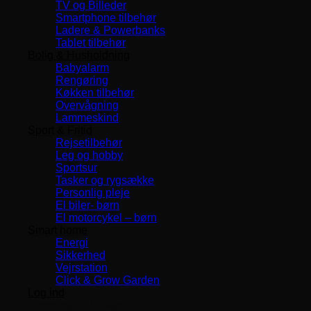
TV og Billeder
Smartphone tilbehør
Ladere & Powerbanks
Tablet tilbehør
Bolig & Husholdning
Babyalarm
Rengøring
Køkken tilbehør
Overvågning
Lammeskind
Sport & Fritid
Rejsetilbehør
Leg og hobby
Sportsur
Tasker og rygsække
Personlig pleje
El biler- børn
El motorcykel – børn
Smart home
Energi
Sikkerhed
Vejrstation
Click & Grow Garden
Log ind
Levering 1-3 Dage