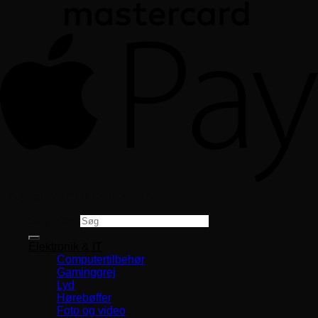
Copyright 2026 ©
CVR 33994680
Søg efter:
Elektronik & IT
Computertilbehør
Gaminggrej
Lyd
Hørebøffer
Foto og video