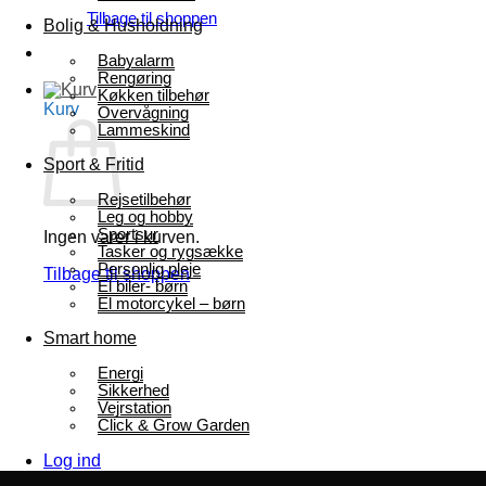
Tilbage til shoppen
Bolig & Husholdning
Babyalarm
Rengøring
Køkken tilbehør
Kurv
Overvågning
Lammeskind
Sport & Fritid
Rejsetilbehør
Leg og hobby
Sportsur
Ingen varer i kurven.
Tasker og rygsække
Personlig pleje
Tilbage til shoppen
El biler- børn
El motorcykel – børn
Smart home
Energi
Sikkerhed
Vejrstation
Click & Grow Garden
Log ind