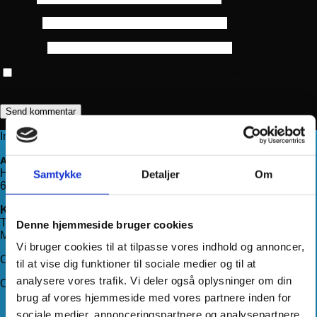
E-mail
*
Websted
Gem mit navn, mail og websted i denne browser til næste
gang jeg kommenterer.
Information
Adresse
Haderslevvej 78, st.
Samtykke
Detaljer
Om
6200 Aabenraa
Kontakt os
Telefon:
71 99 75 88
Denne hjemmeside bruger cookies
Mail:
kundeservice@hjemmeudstyr.dk
Vi bruger cookies til at tilpasse vores indhold og annoncer,
CVR: 33994680
til at vise dig funktioner til sociale medier og til at
analysere vores trafik. Vi deler også oplysninger om din
Om Hjemmeudstyr
brug af vores hjemmeside med vores partnere inden for
Om os
sociale medier, annonceringspartnere og analysepartnere.