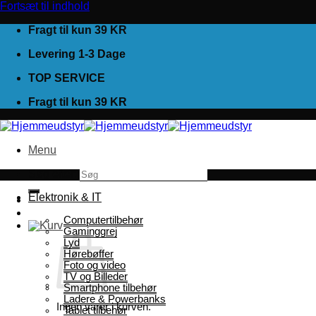
Fortsæt til indhold
Fragt til kun 39 KR
Levering 1-3 Dage
TOP SERVICE
Fragt til kun 39 KR
Menu
Søg efter:
Elektronik & IT
Computertilbehør
Gaminggrej
Lyd
Hørebøffer
Foto og video
TV og Billeder
Smartphone tilbehør
Ladere & Powerbanks
Ingen varer i kurven.
Tablet tilbehør