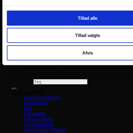
Tillad alle
Tillad valgte
Afvis
Copyright 2026 ©
CVR 33994680
Søg efter:
Elektronik & IT
Computertilbehør
Gaminggrej
Lyd
Hørebøffer
Foto og video
TV og Billeder
Smartphone tilbehør