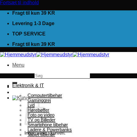
Fortsæt til indhold
Fragt til kun 39 KR
Levering 1-3 Dage
TOP SERVICE
Fragt til kun 39 KR
Menu
Søg efter:
Elektronik & IT
Computertilbehør
Gaminggrej
Lyd
Hørebøffer
Foto og video
TV og Billeder
Smartphone tilbehør
Ladere & Powerbanks
Ingen varer i kurven.
Tablet tilbehør