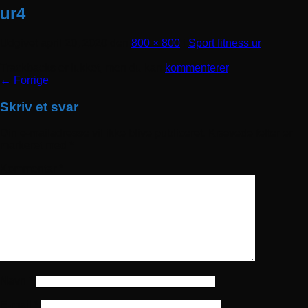
ur4
Udgivet
april 20, 2020
den
800 × 800
i
Sport fitness ur
Trackbacks er lukket, men du kan
kommenterer
.
←
Forrige
Skriv et svar
Din e-mailadresse vil ikke blive publiceret.
Krævede felter er
markeret med
*
Kommentar
*
Navn
*
E-mail
*