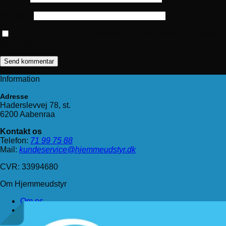
Websted
Gem mit navn, mail og websted i denne browser til næste
gang jeg kommenterer.
Information
Adresse
Haderslevvej 78, st.
6200 Aabenraa
Kontakt os
Telefon:
71 99 75 88
Mail:
kundeservice@hjemmeudstyr.dk
CVR: 33994680
Om Hjemmeudstyr
Om os
Handelsbetingelser
Levering