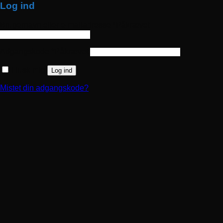
Log ind
Brugernavn eller e-mailadresse
*
Påkrævet
Adgangskode
*
Påkrævet
Husk mig
Log ind
Mistet din adgangskode?