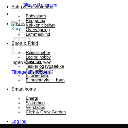
Tilbage til shoppen
Bolig & Husholdning
Babyalarm
Rengøring
Køkken tilbehør
Kurv
Overvågning
Lammeskind
Sport & Fritid
Rejsetilbehør
Leg og hobby
Sportsur
Ingen varer i kurven.
Tasker og rygsække
Personlig pleje
Tilbage til shoppen
El biler- børn
El motorcykel – børn
Smart home
Energi
Sikkerhed
Vejrstation
Click & Grow Garden
Log ind