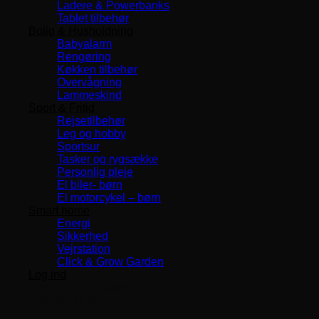
Ladere & Powerbanks
Tablet tilbehør
Bolig & Husholdning
Babyalarm
Rengøring
Køkken tilbehør
Overvågning
Lammeskind
Sport & Fritid
Rejsetilbehør
Leg og hobby
Sportsur
Tasker og rygsække
Personlig pleje
El biler- børn
El motorcykel – børn
Smart home
Energi
Sikkerhed
Vejrstation
Click & Grow Garden
Log ind
Levering 1-3 Dage
TOP SERVICE