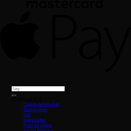
Copyright 2026 ©
CVR 33994680
Søg
efter:
Elektronik & IT
Computertilbehør
Gaminggrej
Lyd
Hørebøffer
Foto og video
TV og Billeder