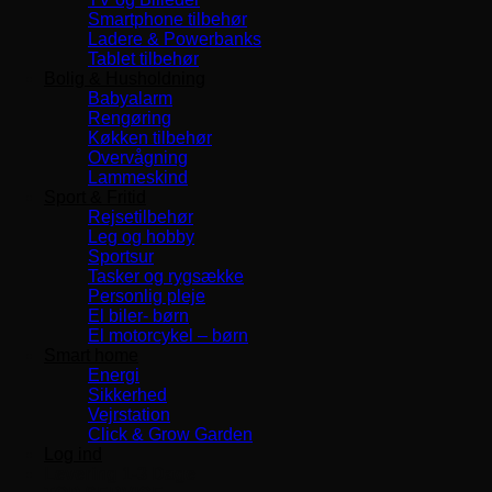
Smartphone tilbehør
Ladere & Powerbanks
Tablet tilbehør
Bolig & Husholdning
Babyalarm
Rengøring
Køkken tilbehør
Overvågning
Lammeskind
Sport & Fritid
Rejsetilbehør
Leg og hobby
Sportsur
Tasker og rygsække
Personlig pleje
El biler- børn
El motorcykel – børn
Smart home
Energi
Sikkerhed
Vejrstation
Click & Grow Garden
Log ind
Levering 1-3 Dage