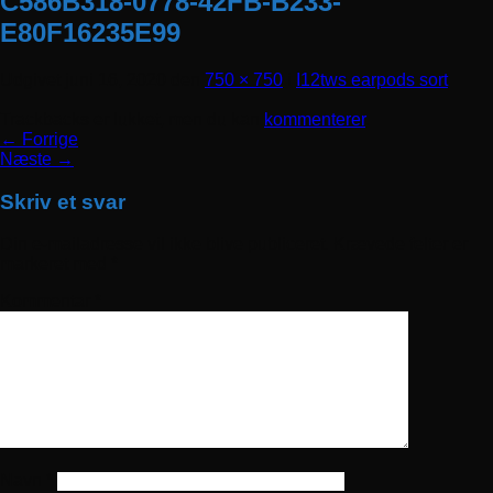
C586B318-0778-42FB-B233-
E80F16235E99
Udgivet
juni 16, 2020
den
750 × 750
i
I12tws earpods sort
Trackbacks er lukket, men du kan
kommenterer
.
←
Forrige
Næste
→
Skriv et svar
Din e-mailadresse vil ikke blive publiceret.
Krævede felter er
markeret med
*
Kommentar
*
Navn
*