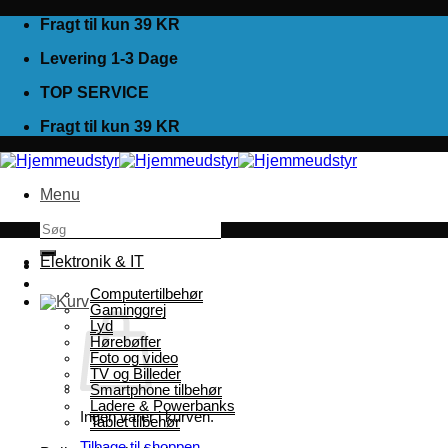
Fortsæt
Fragt til kun 39 KR
til
Levering 1-3 Dage
indhold
TOP SERVICE
Fragt til kun 39 KR
Menu
Søg
efter:
Elektronik & IT
Computertilbehør
Gaminggrej
Lyd
Hørebøffer
Foto og video
TV og Billeder
Smartphone tilbehør
Ladere & Powerbanks
Ingen varer i kurven.
Tablet tilbehør
Tilbage til shoppen