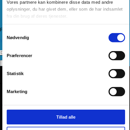
Vores partnere kan kombinere disse data med andre
Levering
oplysninger, du har givet dem, eller som de har indsamlet
Kundeservice
Returnering
fra din brug af deres tjenester.
Privatlivspolitik
Følg os
Samtykkevalg
Nødvendig
Tilmeld dig vores nyhedsbrev
Præferencer
Statistik
Marketing
Tillad alle