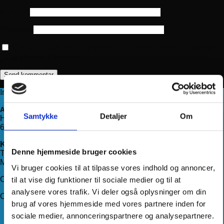
E-mail
*
Websted
Gem mit navn, mail og websted i denne browser til næste
gang jeg kommenterer.
Information
Adresse
Samtykke
Detaljer
Om
Haderslevvej 78, st.
6200 Aabenraa
Kontakt os
Denne hjemmeside bruger cookies
Telefon:
71 99 75 88
Mail:
kundeservice@hjemmeudstyr.dk
Vi bruger cookies til at tilpasse vores indhold og annoncer,
CVR: 33994680
til at vise dig funktioner til sociale medier og til at
analysere vores trafik. Vi deler også oplysninger om din
Om Hjemmeudstyr
brug af vores hjemmeside med vores partnere inden for
Om os
sociale medier, annonceringspartnere og analysepartnere.
Handelsbetingelser