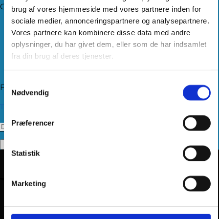
Om Hjemmeudstyr
brug af vores hjemmeside med vores partnere inden for
sociale medier, annonceringspartnere og analysepartnere.
Om os
Vores partnere kan kombinere disse data med andre
Handelsbetingelser
Levering
oplysninger, du har givet dem, eller som de har indsamlet
Kundeservice
fra din brug af deres tjenester.
Returnering
Privatlivspolitik
Samtykkevalg
Følg os
Nødvendig
Tilmeld dig vores nyhedsbrev
Præferencer
Statistik
Marketing