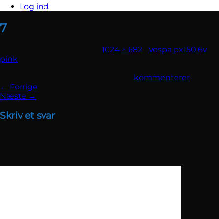
Log ind
7
Udgivet
juni 23, 2020
den
1024 × 682
i
Vespa px150 6v
pink
Trackbacks er lukket, men du kan
kommenterer
.
←
Forrige
Næste
→
Skriv et svar
Din e-mailadresse vil ikke blive publiceret.
Krævede
felter er markeret med
*
Kommentar
*