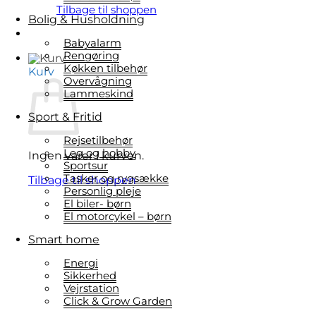
Tilbage til shoppen
Bolig & Husholdning
Babyalarm
Rengøring
Køkken tilbehør
Kurv
Overvågning
Lammeskind
Sport & Fritid
Rejsetilbehør
Leg og hobby
Ingen varer i kurven.
Sportsur
Tasker og rygsække
Tilbage til shoppen
Personlig pleje
El biler- børn
El motorcykel – børn
Smart home
Energi
Sikkerhed
Vejrstation
Click & Grow Garden