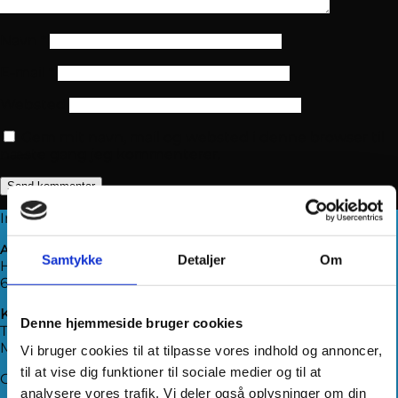
Navn
*
E-mail
*
Websted
Gem mit navn, mail og websted i denne browser til
næste gang jeg kommenterer.
Information
Adresse
Samtykke
Detaljer
Om
Haderslevvej 78, st.
6200 Aabenraa
Kontakt os
Denne hjemmeside bruger cookies
Telefon:
71 99 75 88
Mail:
kundeservice@hjemmeudstyr.dk
Vi bruger cookies til at tilpasse vores indhold og annoncer,
til at vise dig funktioner til sociale medier og til at
CVR: 33994680
analysere vores trafik. Vi deler også oplysninger om din