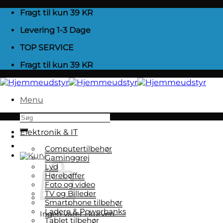
Fortsæt
Fragt til kun 39 KR
til
Levering 1-3 Dage
indhold
TOP SERVICE
Fragt til kun 39 KR
Menu
Søg
efter:
Elektronik & IT
Computertilbehør
Gaminggrej
Lyd
Hørebøffer
Foto og video
TV og Billeder
Smartphone tilbehør
Ladere & Powerbanks
Ingen varer i kurven.
Tablet tilbehør