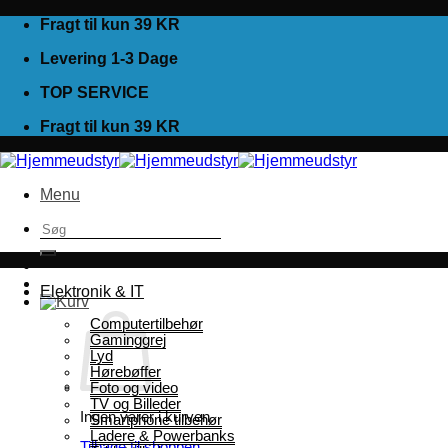
Fortsæt
Fragt til kun 39 KR
til
Levering 1-3 Dage
indhold
TOP SERVICE
Fragt til kun 39 KR
Menu
Søg
efter:
Elektronik & IT
Computertilbehør
Gaminggrej
Lyd
Hørebøffer
Foto og video
TV og Billeder
Ingen varer i kurven.
Smartphone tilbehør
Ladere & Powerbanks
Tilbage til shoppen