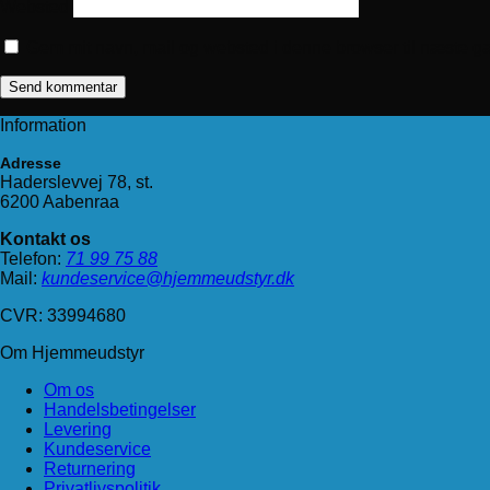
Websted
Gem mit navn, mail og websted i denne browser til næste g
Information
Adresse
Haderslevvej 78, st.
6200 Aabenraa
Kontakt os
Telefon:
71 99 75 88
Mail:
kundeservice@hjemmeudstyr.dk
CVR: 33994680
Om Hjemmeudstyr
Om os
Handelsbetingelser
Levering
Kundeservice
Returnering
Privatlivspolitik