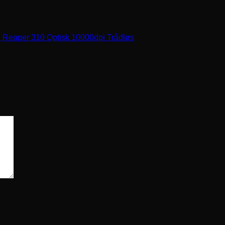
eaper 310 Optisk 10000dpi Trådløs
arkeret med
*