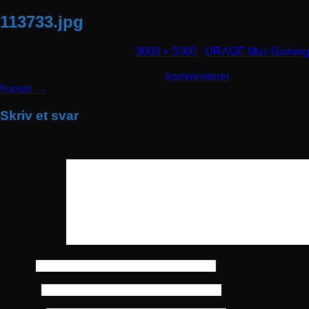
113733.jpg
Udgivet
januar 6, 2018
den
3000 × 3000
i
URAGE Mus Gaming R
Trackbacks er lukket, men du kan
kommenterer
.
Næste
→
Skriv et svar
Din e-mailadresse vil ikke blive publiceret.
Krævede felter er m
Kommentar
*
Navn
*
E-mail
*