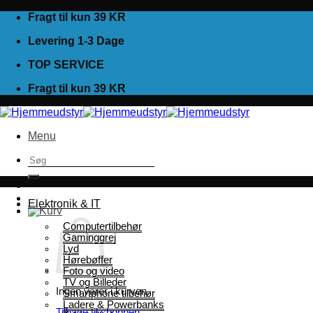
Fortsæt
Fragt til kun 39 KR
til
Levering 1-3 Dage
indhold
TOP SERVICE
Fragt til kun 39 KR
Menu
Søg
efter:
Elektronik & IT
Computertilbehør
Gaminggrej
Lyd
Hørebøffer
Foto og video
TV og Billeder
Ingen varer i kurven.
Smartphone tilbehør
Ladere & Powerbanks
Tilbage til shoppen