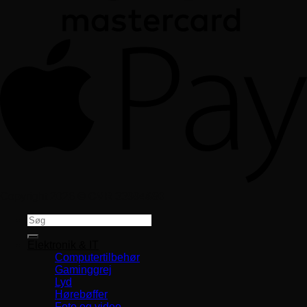
Copyright 2026 ©
CVR 33994680
Søg
efter:
Elektronik & IT
Computertilbehør
Gaminggrej
Lyd
Hørebøffer
Foto og video