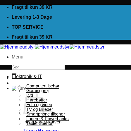
Fortsæt
Fragt til kun 39 KR
til
Levering 1-3 Dage
indhold
TOP SERVICE
Fragt til kun 39 KR
Menu
Søg
efter:
Elektronik & IT
Computertilbehør
Gaminggrej
Lyd
Hørebøffer
Foto og video
TV og Billeder
Smartphone tilbehør
Ladere & Powerbanks
Ingen varer i kurven.
Tablet tilbehør
Tilbage til shoppen