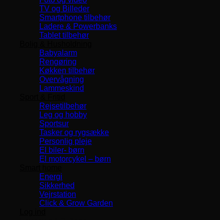
TV og Billeder
Smartphone tilbehør
Ladere & Powerbanks
Tablet tilbehør
Bolig & Husholdning
Babyalarm
Rengøring
Køkken tilbehør
Overvågning
Lammeskind
Sport & Fritid
Rejsetilbehør
Leg og hobby
Sportsur
Tasker og rygsække
Personlig pleje
El biler- børn
El motorcykel – børn
Smart home
Energi
Sikkerhed
Vejrstation
Click & Grow Garden
Log ind