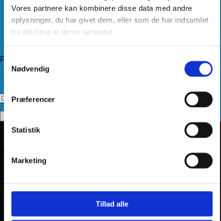
Handelsbetingelser
Vores partnere kan kombinere disse data med andre
Levering
oplysninger, du har givet dem, eller som de har indsamlet
Kundeservice
fra din brug af deres tjenester.
Returnering
Privatlivspolitik
Samtykkevalg
Følg os
Nødvendig
Tilmeld dig vores nyhedsbrev
Præferencer
Statistik
Marketing
Tillad alle