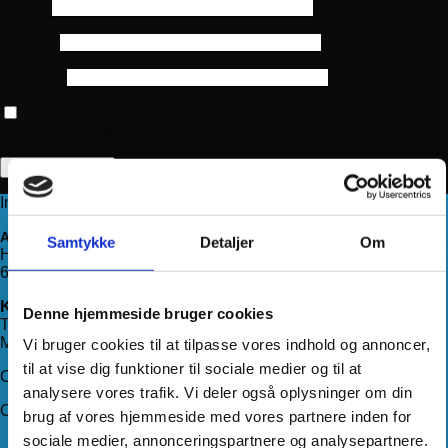
Navn
*
E-mail
*
Websted
Gem mit navn, mail og websted i denne browser til næste
gang jeg kommenterer.
Information
Adresse
Samtykke
Detaljer
Om
Haderslevvej 78, st.
6200 Aabenraa
Kontakt os
Denne hjemmeside bruger cookies
Telefon:
71 99 75 88
Mail:
kundeservice@hjemmeudstyr.dk
Vi bruger cookies til at tilpasse vores indhold og annoncer,
til at vise dig funktioner til sociale medier og til at
CVR: 33994680
analysere vores trafik. Vi deler også oplysninger om din
Om Hjemmeudstyr
brug af vores hjemmeside med vores partnere inden for
sociale medier, annonceringspartnere og analysepartnere.
Om os