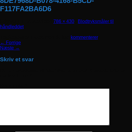
8DE7968D-B078-4168-B5CD-
F117FA2BA6D6
Udgivet
juli 12, 2023
den
786 × 430
i
Blodtryksmåler til
håndleddet
Trackbacks er lukket, men du kan
kommenterer
.
←
Forrige
Næste
→
Skriv et svar
Din e-mailadresse vil ikke blive publiceret.
Krævede felter er
markeret med
*
Kommentar
*