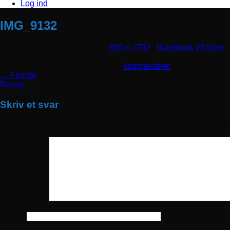
Log ind
IMG_9132
Udgivet
oktober 17, 2024
den
828 × 1792
i
Vanddunk 20 liters –
Trackbacks er lukket, men du kan
kommenterer
.
←
Forrige
Næste
→
Skriv et svar
Din e-mailadresse vil ikke blive publiceret.
Krævede felter er m
Kommentar
*
Navn
*