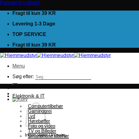
Fortsæt til indhold
Fragt til kun 39 KR
Levering 1-3 Dage
TOP SERVICE
Fragt til kun 39 KR
Menu
Søg efter:
Elektronik & IT
Computertilbehør
Gaminggrej
Lyd
Hørebøffer
Foto og video
TV og Billeder
Ingen varer i kurven.
Smartphone tilbehør