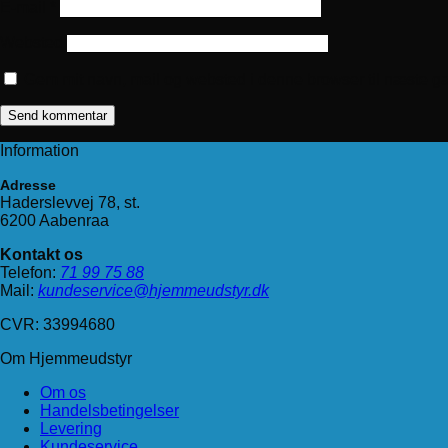
E-mail
*
Websted
Gem mit navn, mail og websted i denne browser til næste g
Information
Adresse
Haderslevvej 78, st.
6200 Aabenraa
Kontakt os
Telefon:
71 99 75 88
Mail:
kundeservice@hjemmeudstyr.dk
CVR: 33994680
Om Hjemmeudstyr
Om os
Handelsbetingelser
Levering
Kundeservice