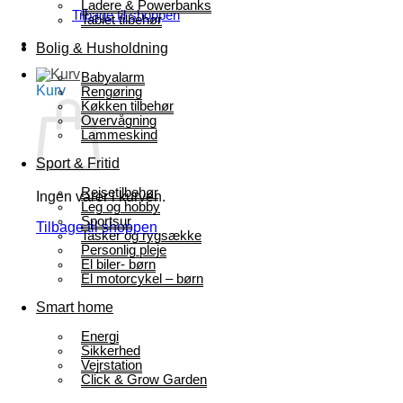
Ladere & Powerbanks
Tilbage til shoppen
Tablet tilbehør
Bolig & Husholdning
Babyalarm
Kurv
Rengøring
Køkken tilbehør
Overvågning
Lammeskind
Sport & Fritid
Rejsetilbehør
Ingen varer i kurven.
Leg og hobby
Sportsur
Tilbage til shoppen
Tasker og rygsække
Personlig pleje
El biler- børn
El motorcykel – børn
Smart home
Energi
Sikkerhed
Vejrstation
Click & Grow Garden